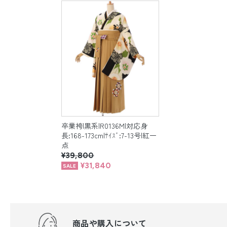
卒業袴|黒系|R0136M|対応身
長:168-173cm|ｻｲｽﾞ:7-13号|紅一
点
¥39,800
¥31,840
商品や購入について