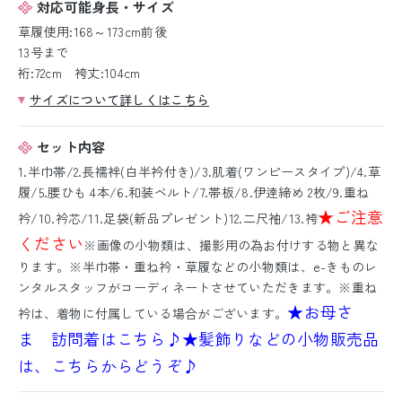
対応可能身長・サイズ
草履使用:168～173cm前後
13号まで
裄:72cm 袴丈:104cm
サイズについて詳しくはこちら
セット内容
1.半巾帯/2.長襦袢(白半衿付き)/3.肌着(ワンピースタイプ)/4.草
履/5.腰ひも 4本/6.和装ベルト/7.帯板/8.伊逹締め 2枚/9.重ね
★ご注意
衿/10.衿芯/11.足袋(新品プレゼント)12.二尺袖/13.袴
ください
※画像の小物類は、撮影用の為お付けする物と異な
ります。※半巾帯・重ね衿・草履などの小物類は、e-きものレ
ンタルスタッフがコーディネートさせていただきます。※重ね
★お母さ
衿は、着物に付属している場合がございます。
ま 訪問着はこちら♪
★髪飾りなどの小物販売品
は、こちらからどうぞ♪