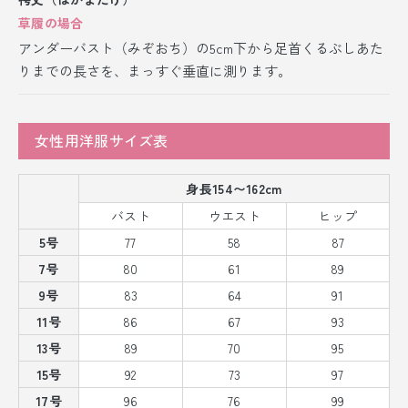
草履の場合
アンダーバスト（みぞおち）の5cm下から足首くるぶしあた
りまでの長さを、まっすぐ垂直に測ります。
女性用洋服サイズ表
身長154〜162cm
バスト
ウエスト
ヒップ
5号
77
58
87
7号
80
61
89
9号
83
64
91
11号
86
67
93
13号
89
70
95
15号
92
73
97
17号
96
76
99