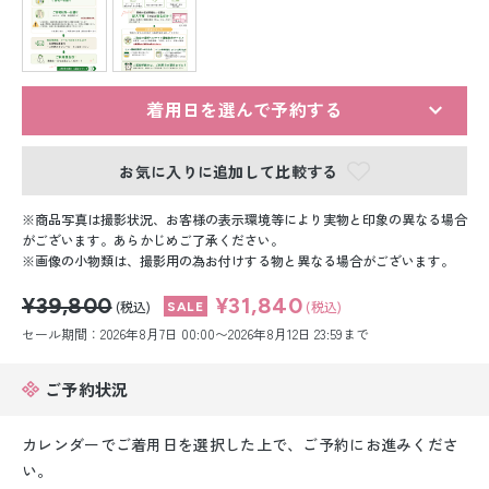
留袖レンタル
男性礼装レンタル
スーツレンタル
着用日を選んで予約する
色打掛&紋付袴レンタル
お気に入りに追加して比較する
白無垢&紋付袴レンタル
商品写真は撮影状況、お客様の表示環境等により実物と印象の異なる場合
がございます。あらかじめご了承ください。
画像の小物類は、撮影用の為お付けする物と異なる場合がございます。
引き振袖レンタル
¥39,800
¥31,840
(税込)
(税込)
小物販売品
セール期間：2026年8月7日 00:00〜2026年8月12日 23:59まで
ご予約状況
カレンダーでご着用日を選択した上で、ご予約にお進みくださ
い。