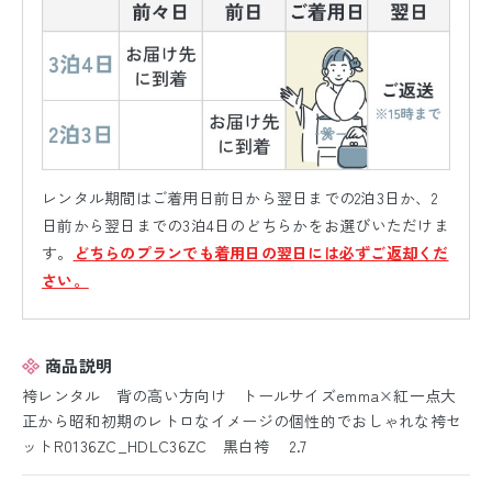
レンタル期間はご着用日前日から翌日までの2泊3日か、2
日前から翌日までの3泊4日のどちらかをお選びいただけま
す。
どちらのプランでも着用日の翌日には必ずご返却くだ
さい。
商品説明
袴レンタル 背の高い方向け トールサイズemma×紅一点大
正から昭和初期のレトロなイメージの個性的でおしゃれな袴セ
ットR0136ZC_HDLC36ZC 黒白袴 2.7