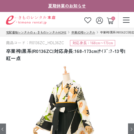
夏期休業のお知らせ
ゲスト
0
宅配着物レンタルのｅ-きものレンタルHOME
卒業式袴レンタル
卒業袴|黒系|R0136ZC|対応身
お気に入り
ログイン
カート
商品コード：R0136ZC_HDL36ZC
対応身長：168cm〜173cm
ご利用ガイド
ご注文の流れ
卒業袴|黒系|R0136ZC|対応身長:168-173cm|ｻｲｽﾞ:7-13号|
紅一点
会社案内
よくあるご質問
きものコラム
お客様の声
法人・グループの
お問い合わせ
お客様はこちら
着物の種類から探す
七五三レンタル