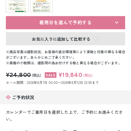
留袖レンタル
男性礼装レンタル
着用日を選んで予約する
スーツレンタル
お気に入りに追加して比較する
色打掛&紋付袴レンタル
商品写真は撮影状況、お客様の表示環境等により実物と印象の異なる場合
白無垢&紋付袴レンタル
がございます。あらかじめご了承ください。
画像の小物類は、撮影用の為お付けする物と異なる場合がございます。
引き振袖レンタル
¥24,800
¥19,840
(税込)
(税込)
セール期間：2026年8月7日 00:00〜2026年8月12日 23:59まで
小物販売品
ご予約状況
カレンダーでご着用日を選択した上で、ご予約にお進みくださ
い。