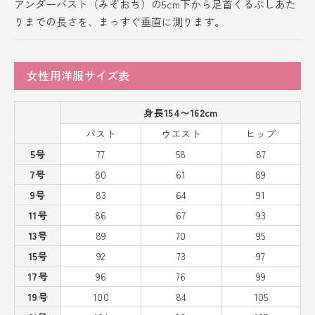
アンダーバスト（みぞおち）の5cm下から足首くるぶしあた
りまでの長さを、まっすぐ垂直に測ります。
女性用洋服サイズ表
身長154〜162cm
バスト
ウエスト
ヒップ
5号
77
58
87
7号
80
61
89
9号
83
64
91
11号
86
67
93
13号
89
70
95
15号
92
73
97
17号
96
76
99
19号
100
84
105