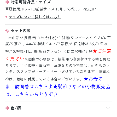
対応可能身長・サイズ
草履使用:148～153前後サイズ:13号まで裄:68 袴丈:87
サイズについて詳しくはこちら
セット内容
1.半巾帯/2.長襦袢(白半衿付き)/3.肌着(ワンピースタイプ)/4.草
履/5.腰ひも 4本/6.和装ベルト/7.帯板/8.伊逹締め 2枚/9.重ね
★ご注意
衿/10.衿芯/11.足袋(新品プレゼント)12.二尺袖/13.袴
ください
※画像の小物類は、撮影用の為お付けする物と異な
ります。※半巾帯・重ね衿・草履などの小物類は、e-きものレ
ンタルスタッフがコーディネートさせていただきます。※重ね
★お母さ
衿は、着物に付属している場合がございます。
ま 訪問着はこちら♪
★髪飾りなどの小物販売品
は、こちらからどうぞ♪
色/柄