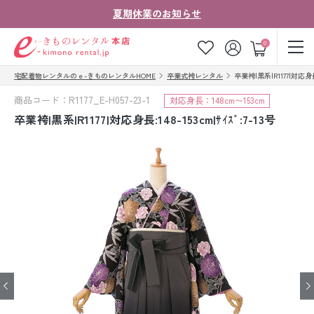
夏期休業のお知らせ
ゲスト
0
宅配着物レンタルのｅ-きものレンタルHOME
卒業式袴レンタル
卒業袴|黒系|R1177|対応身長:1
お気に入り
ログイン
カート
商品コード：R1177_E-H057-23-1
対応身長：148cm〜153cm
ご利用ガイド
ご注文の流れ
卒業袴|黒系|R1177|対応身長:148-153cm|ｻｲｽﾞ:7-13号
会社案内
よくあるご質問
きものコラム
お客様の声
法人・グループの
お問い合わせ
お客様はこちら
着物の種類から探す
七五三レンタル