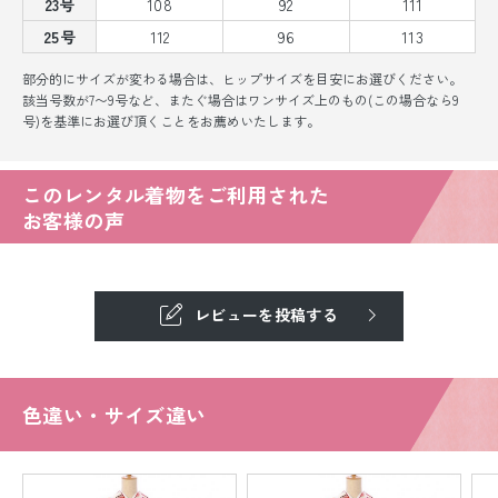
23号
108
92
111
25号
112
96
113
部分的にサイズが変わる場合は、ヒップサイズを目安にお選びください。
該当号数が7〜9号など、またぐ場合はワンサイズ上のもの(この場合なら9
号)を基準にお選び頂くことをお薦めいたします。
このレンタル着物をご利用された
お客様の声
レビューを投稿する
色違い・サイズ違い