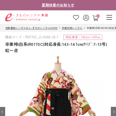
夏期休業のお知らせ
ゲスト
0
宅配着物レンタルのｅ-きものレンタルHOME
卒業式袴レンタル
卒業袴|白系|R0170C|対応身長
お気に入り
ログイン
カート
商品コード：R0170C_E-H246-22-1
対応身長：143cm〜147cm
ご利用ガイド
ご注文の流れ
卒業袴|白系|R0170C|対応身長:143-147cm|ｻｲｽﾞ:7-13号|
紅一点
会社案内
よくあるご質問
きものコラム
お客様の声
法人・グループの
お問い合わせ
お客様はこちら
着物の種類から探す
七五三レンタル