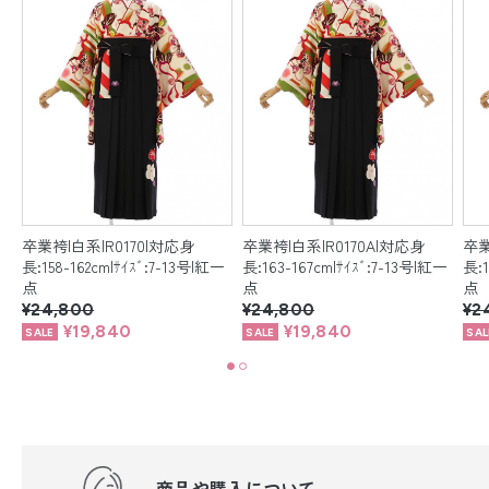
卒業袴|白系|R0170|対応身
卒業袴|白系|R0170A|対応身
卒業
一
長:158-162cm|ｻｲｽﾞ:7-13号|紅一
長:163-167cm|ｻｲｽﾞ:7-13号|紅一
長:1
点
点
点
¥24,800
¥24,800
¥2
¥19,840
¥19,840
商品や購入について