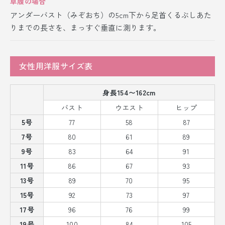
草履の場合
アンダーバスト（みぞおち）の5cm下から足首くるぶしあた
りまでの長さを、まっすぐ垂直に測ります。
女性用洋服サイズ表
身長154〜162cm
バスト
ウエスト
ヒップ
5号
77
58
87
7号
80
61
89
9号
83
64
91
11号
86
67
93
13号
89
70
95
15号
92
73
97
17号
96
76
99
19号
100
84
105