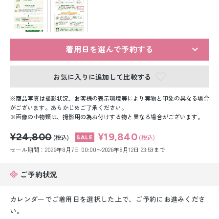
留袖レンタル
男性礼装レンタル
スーツレンタル
着用日を選んで予約する
色打掛&紋付袴レンタル
お気に入りに追加して比較する
白無垢&紋付袴レンタル
商品写真は撮影状況、お客様の表示環境等により実物と印象の異なる場合
がございます。あらかじめご了承ください。
画像の小物類は、撮影用の為お付けする物と異なる場合がございます。
引き振袖レンタル
¥24,800
¥19,840
(税込)
(税込)
小物販売品
セール期間：2026年8月7日 00:00〜2026年8月12日 23:59まで
ご予約状況
カレンダーでご着用日を選択した上で、ご予約にお進みくださ
い。