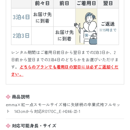
レンタル期間はご着用日前日から翌日までの2泊3日か、2
日前から翌日までの3泊4日のどちらかをお選びいただけま
す。
どちらのプランでも着用日の翌日には必ずご返却くだ
さい。
商品説明
emma×紅一点スモールサイズ椿に矢絣柄の卒業式袴フルセッ
ト 143cmから対応R0170C_E-H246-22-1
対応可能身長・サイズ