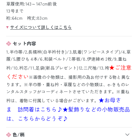
草履使用:143～147cm前後
13号まで
裄:64cm 袴丈:83cm
サイズについて詳しくはこちら
セット内容
1.半巾帯/2.長襦袢(白半衿付き)/3.肌着(ワンピースタイプ)/4.草
履/5.腰ひも 4本/6.和装ベルト/7.帯板/8.伊逹締め 2枚/9.重ね
★ご注意
衿/10.衿芯/11.足袋(新品プレゼント)12.二尺袖/13.袴
ください
※画像の小物類は、撮影用の為お付けする物と異な
ります。※半巾帯・重ね衿・草履などの小物類は、e-きものレ
ンタルスタッフがコーディネートさせていただきます。※重ね
★お母さ
衿は、着物に付属している場合がございます。
ま 訪問着はこちら♪
★髪飾りなどの小物販売品
は、こちらからどうぞ♪
色/柄