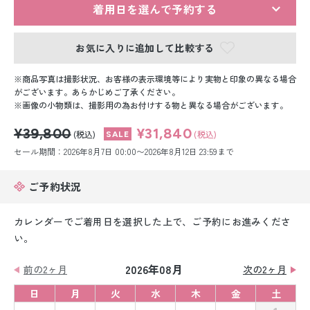
留袖レンタル
着用日を選んで予約する
男性礼装レンタル
お気に入りに追加して比較する
スーツレンタル
商品写真は撮影状況、お客様の表示環境等により実物と印象の異なる場合
がございます。あらかじめご了承ください。
色打掛&紋付袴レンタル
画像の小物類は、撮影用の為お付けする物と異なる場合がございます。
¥39,800
¥31,840
白無垢&紋付袴レンタル
(税込)
(税込)
セール期間：2026年8月7日 00:00〜2026年8月12日 23:59まで
引き振袖レンタル
ご予約状況
小物販売品
カレンダーでご着用日を選択した上で、ご予約にお進みくださ
い。
2026年08月
前の2ヶ月
次の2ヶ月
日
月
火
水
木
金
土