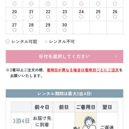
20
21
22
23
24
25
26
27
28
29
30
レンタル可能
レンタル不可
日付を選択してください
2着以上ご注文の際、
着用日が異なる場合は着用日ごとにご注文
を
お願いいたします。
レンタル期間は最大3泊4日!