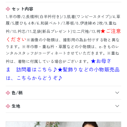
セット内容
1.半巾帯/2.長襦袢(白半衿付き)/3.肌着(ワンピースタイプ)/4.草
履/5.腰ひも 4本/6.和装ベルト/7.帯板/8.伊逹締め 2枚/9.重ね
★ご注意
衿/10.衿芯/11.足袋(新品プレゼント)12.二尺袖/13.袴
ください
※画像の小物類は、撮影用の為お付けする物と異な
ります。※半巾帯・重ね衿・草履などの小物類は、e-きものレ
ンタルスタッフがコーディネートさせていただきます。※重ね
★お母さ
衿は、着物に付属している場合がございます。
ま 訪問着はこちら♪
★髪飾りなどの小物販売品
は、こちらからどうぞ♪
色/柄
生地