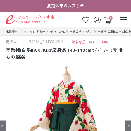
夏期休業のお知らせ
ゲスト
0
宅配着物レンタルのｅ-きものレンタルHOME
卒業式袴レンタル
卒業袴|白系|R087K|対応身長
お気に入り
ログイン
カート
商品コード：R087K_E-H052-22-3
対応身長：143cm〜148cm
ご利用ガイド
ご注文の流れ
卒業袴|白系|R087K|対応身長:143-148cm|ｻｲｽﾞ:7-13号|き
もの道楽
会社案内
よくあるご質問
きものコラム
お客様の声
法人・グループの
お問い合わせ
お客様はこちら
着物の種類から探す
七五三レンタル