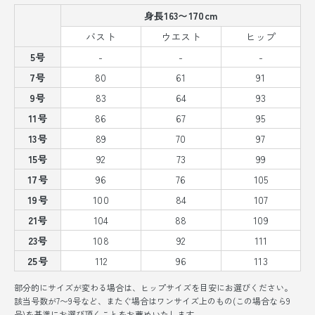
身長163〜170cm
バスト
ウエスト
ヒップ
5号
-
-
-
7号
80
61
91
9号
83
64
93
11号
86
67
95
13号
89
70
97
15号
92
73
99
17号
96
76
105
19号
100
84
107
21号
104
88
109
23号
108
92
111
25号
112
96
113
部分的にサイズが変わる場合は、ヒップサイズを目安にお選びください。
該当号数が7〜9号など、またぐ場合はワンサイズ上のもの(この場合なら9
号)を基準にお選び頂くことをお薦めいたします。