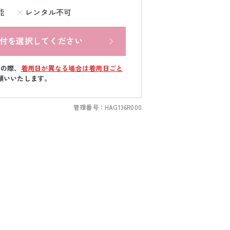
能
レンタル不可
付を選択してください
文の際、
着用日が異なる場合は着用日ごと
願いいたします。
管理番号：
HAG136R000