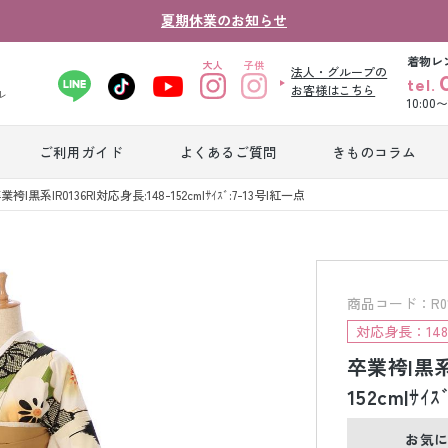
夏期休業のお知らせ
着物レ
法人・グループの
tel.
お客様はこちら
ル
10:00
ご利用ガイド
よくあるご質問
きものコラム
卒業式袴レンタ
業袴|黒系|R0136R|対応身長:148-152cm|ｻｲｽﾞ:7-13号|紅一点
振袖レンタル
産
ル
ジュニア着物レ
ジュニア洋装レ
ベ
ンタル
ンタル
タ
商品コード：R0136
対応身長：148c
卒業袴|黒系|
男性礼装レンタ
色
スーツレンタル
ル
レ
152cm|ｻｲ
お気