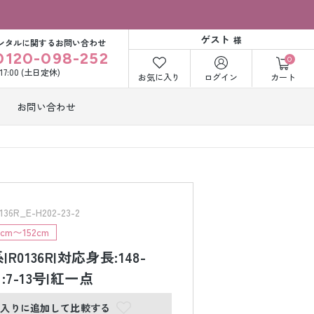
ゲスト
様
ンタルに関するお問い合わせ
0120-098-252
0
〜17:00 (土日定休)
お気に入り
ログイン
カート
お問い合わせ
訪問着・付下げ
着レンタル
レンタル
ビー洋装レン
紋付袴レンタル
ル
R_E-H202-23-2
m〜152cm
R0136R|対応身長:148-
打掛&紋付袴
白無垢&紋付袴
ンタル
レンタル
ｽﾞ:7-13号|紅一点
に入りに追加して比較する