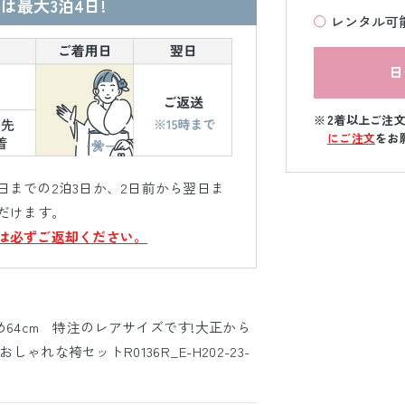
は最大3泊4日!
レンタル可
日
2着以上ご注
にご注文
をお
までの2泊3日か、2日前から翌日ま
だけます。
は必ずご返却ください。
め64cm 特注のレアサイズです!大正から
れな袴セットR0136R_E-H202-23-