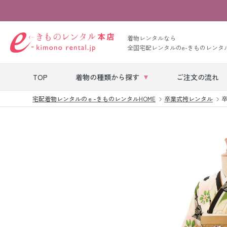
着物レンタルなら
全国宅配レンタルのe-きものレンタ
TOP
着物の種類から探す
ご注文の流れ
宅配着物レンタルのｅ-きものレンタルHOME
卒業式袴レンタル
卒
七五三レンタル
ベビー着物レン
タル
留袖レンタル