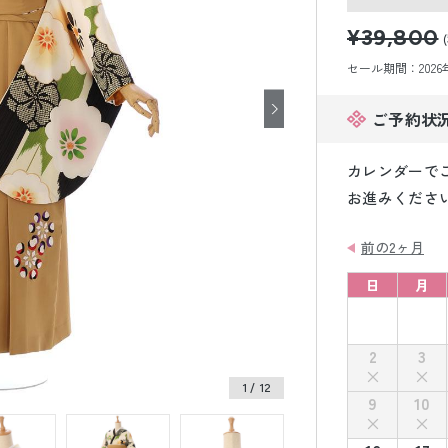
小物販売品
¥39,800
セール期間：2026年8
ご予約状
カレンダーで
お進みくださ
前の2ヶ月
日
月
2
3
1
/ 12
9
10