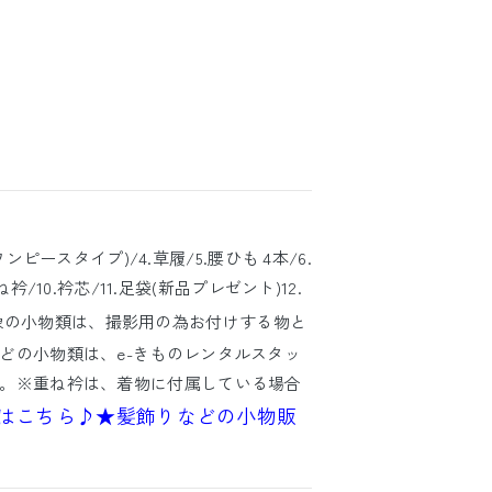
ワンピースタイプ)/4.草履/5.腰ひも 4本/6.
衿/10.衿芯/11.足袋(新品プレゼント)12.
像の小物類は、撮影用の為お付けする物と
どの小物類は、e-きものレンタルスタッ
。※重ね衿は、着物に付属している場合
はこちら♪
★髪飾りなどの小物販