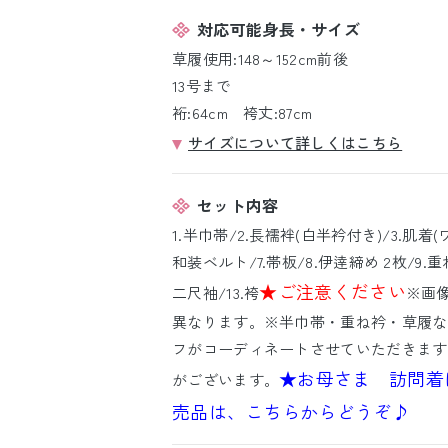
対応可能身長・サイズ
草履使用:148～152cm前後
13号まで
裄:64cm 袴丈:87cm
サイズについて詳しくはこちら
セット内容
1.半巾帯/2.長襦袢(白半衿付き)/3.肌着(
和装ベルト/7.帯板/8.伊逹締め 2枚/9.重ね
★ご注意ください
二尺袖/13.袴
※画
異なります。※半巾帯・重ね衿・草履な
フがコーディネートさせていただきます
★お母さま 訪問着
がございます。
売品は、こちらからどうぞ♪