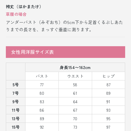
袴丈（はかまたけ）
草履の場合
アンダーバスト（みぞおち）の5cm下から足首くるぶしあた
りまでの長さを、まっすぐ垂直に測ります。
女性用洋服サイズ表
身長154〜162cm
バスト
ウエスト
ヒップ
5号
77
58
87
7号
80
61
89
9号
83
64
91
11号
86
67
93
13号
89
70
95
15号
92
73
97