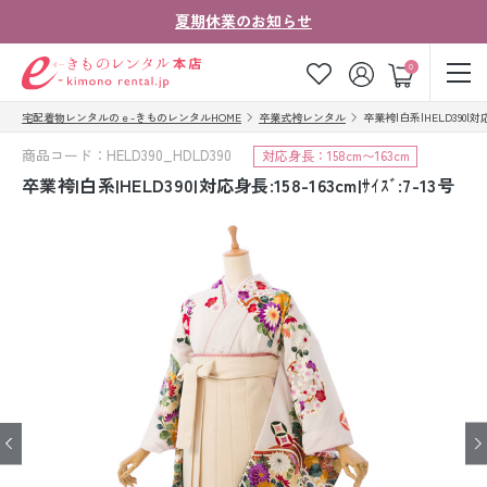
夏期休業のお知らせ
ゲスト
0
宅配着物レンタルのｅ-きものレンタルHOME
卒業式袴レンタル
卒業袴|白系|HELD390|対応身長
お気に入り
ログイン
カート
商品コード：HELD390_HDLD390
対応身長：158cm〜163cm
ご利用ガイド
ご注文の流れ
卒業袴|白系|HELD390|対応身長:158-163cm|ｻｲｽﾞ:7-13号
会社案内
よくあるご質問
きものコラム
お客様の声
法人・グループの
お問い合わせ
お客様はこちら
着物の種類から探す
七五三レンタル