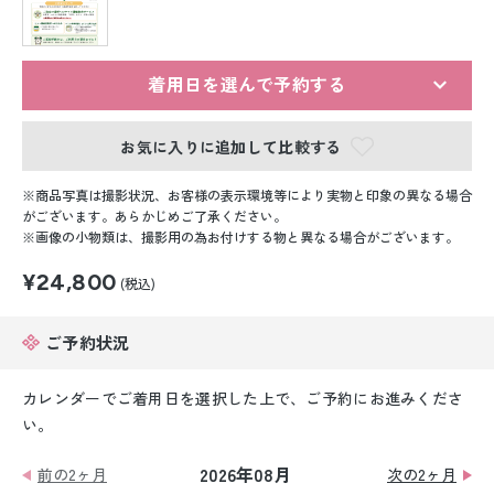
留袖レンタル
男性礼装レンタル
着用日を選んで予約する
スーツレンタル
お気に入りに追加して比較する
色打掛&紋付袴レンタル
商品写真は撮影状況、お客様の表示環境等により実物と印象の異なる場合
白無垢&紋付袴レンタル
がございます。あらかじめご了承ください。
画像の小物類は、撮影用の為お付けする物と異なる場合がございます。
引き振袖レンタル
¥24,800
(税込)
小物販売品
ご予約状況
カレンダーでご着用日を選択した上で、ご予約にお進みくださ
い。
2026年08月
前の2ヶ月
次の2ヶ月