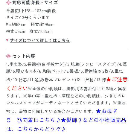
対応可能身長・サイズ
草履使用:158～163cm前後
サイズ:13号くらいまで
裄:約68cm 袴丈:約95cm
袖丈:75cm 身丈:103cm
サイズについて詳しくはこちら
セット内容
1.半巾帯/2.長襦袢(白半衿付き)/3.肌着(ワンピースタイプ)/4.草
履/5.腰ひも 4本/6.和装ベルト/7.帯板/8.伊逹締め 2枚/9.重ね
★ご注意
衿/10.衿芯/11.足袋(新品プレゼント)12.二尺袖/13.袴
ください
※画像の小物類は、撮影用の為お付けする物と異な
ります。※半巾帯・重ね衿・草履などの小物類は、e-きものレ
ンタルスタッフがコーディネートさせていただきます。※重ね
★お母さ
衿は、着物に付属している場合がございます。
ま 訪問着はこちら♪
★髪飾りなどの小物販売品
は、こちらからどうぞ♪