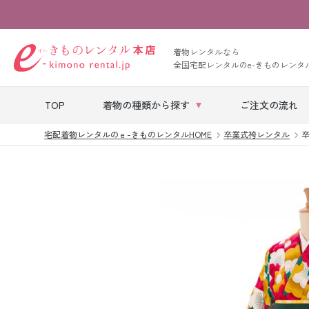
着物レンタルなら
全国宅配レンタルのe-きものレンタ
TOP
着物の種類から探す
ご注文の流れ
宅配着物レンタルのｅ-きものレンタルHOME
卒業式袴レンタル
卒
七五三レンタル
ベビー着物レン
タル
留袖レンタル