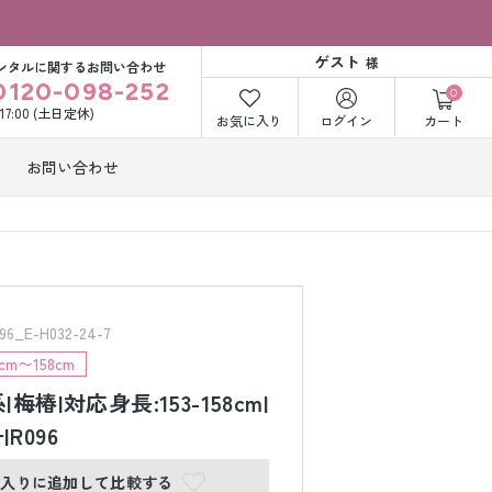
ゲスト
様
ンタルに関するお問い合わせ
0120-098-252
0
〜17:00 (土日定休)
お気に入り
ログイン
カート
お問い合わせ
訪問着・付下げ
着レンタル
レンタル
ビー洋装レン
紋付袴レンタル
ル
E-H032-24-7
m〜158cm
梅椿|対応身長:153-158cm|
打掛&紋付袴
白無垢&紋付袴
ンタル
レンタル
号|R096
に入りに追加して比較する