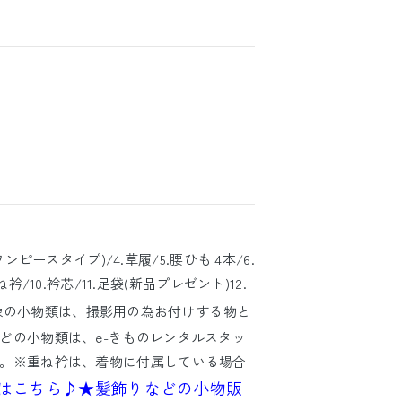
ワンピースタイプ)/4.草履/5.腰ひも 4本/6.
衿/10.衿芯/11.足袋(新品プレゼント)12.
像の小物類は、撮影用の為お付けする物と
どの小物類は、e-きものレンタルスタッ
。※重ね衿は、着物に付属している場合
はこちら♪
★髪飾りなどの小物販