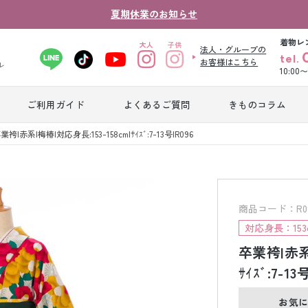
夏期休業のお知らせ
着物レ
法人・グループの
tel.
お客様はこちら
ル
10:00
ご利用ガイド
よくあるご質問
きものコラム
卒業式袴レンタ
業袴|赤系|梅椿|対応身長:153-158cm|ｻｲｽﾞ:7-13号|R096
振袖レンタル
産
ル
ジュニア着物レ
ジュニア洋装レ
ベ
ンタル
ンタル
タ
商品コード：R096_
対応身長：153c
卒業袴|赤系|
男性礼装レンタ
色
スーツレンタル
ル
レ
ｻｲｽﾞ:7-13
お気