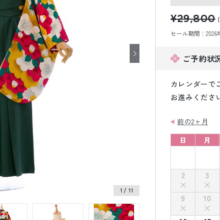
小物販売品
¥29,800
セール期間：2026年8
ご予約状
カレンダーで
お進みくださ
前の2ヶ月
日
月
2
3
1
/ 11
9
10