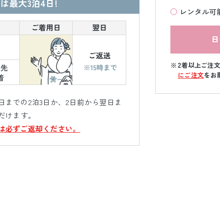
は最大3泊4日!
レンタル可
日
2着以上ご注
にご注文
をお
までの2泊3日か、2日前から翌日ま
だけます。
は必ずご返却ください。