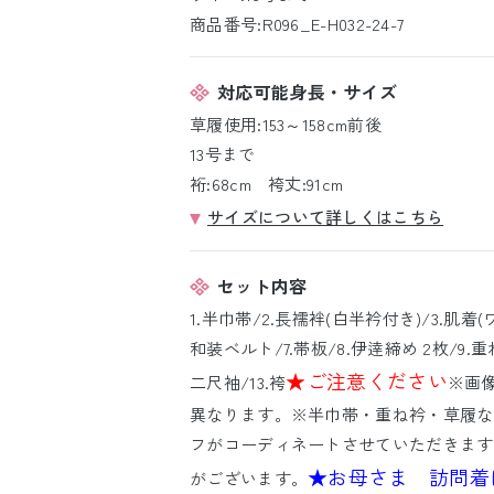
商品番号:R096_E-H032-24-7
対応可能身長・サイズ
草履使用:153～158cm前後
13号まで
裄:68cm 袴丈:91cm
サイズについて詳しくはこちら
セット内容
1.半巾帯/2.長襦袢(白半衿付き)/3.肌着(
和装ベルト/7.帯板/8.伊逹締め 2枚/9.重ね
★ご注意ください
二尺袖/13.袴
※画
異なります。※半巾帯・重ね衿・草履な
フがコーディネートさせていただきます
★お母さま 訪問着
がございます。