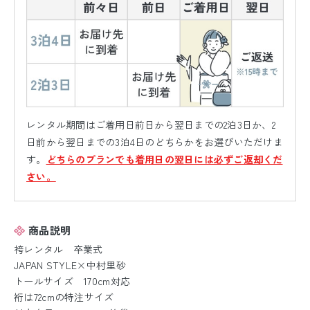
レンタル期間はご着用日前日から翌日までの2泊3日か、2
日前から翌日までの3泊4日のどちらかをお選びいただけま
す。
どちらのプランでも着用日の翌日には必ずご返却くだ
さい。
商品説明
袴レンタル 卒業式
JAPAN STYLE×中村里砂
トールサイズ 170cm対応
裄は72cmの特注サイズ