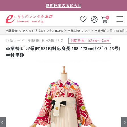
夏期休業のお知らせ
ゲスト
0
宅配着物レンタルのｅ-きものレンタルHOME
卒業式袴レンタル
卒業袴|ﾋﾟﾝｸ系|R1531B|対応
お気に入り
ログイン
カート
商品コード：R1531B_E-H245-27-2
対応身長：168cm〜173cm
ご利用ガイド
ご注文の流れ
卒業袴|ﾋﾟﾝｸ系|R1531B|対応身長:168-173cm|ｻｲｽﾞ:7-13号|
中村里砂
会社案内
よくあるご質問
きものコラム
お客様の声
法人・グループの
お問い合わせ
お客様はこちら
着物の種類から探す
七五三レンタル