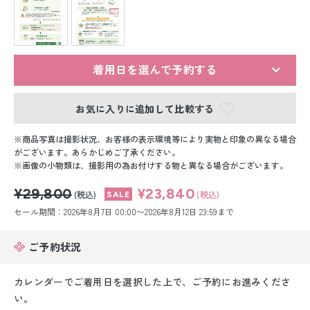
留袖レンタル
男性礼装レンタル
スーツレンタル
着用日を選んで予約する
色打掛&紋付袴レンタル
お気に入りに追加して比較する
白無垢&紋付袴レンタル
商品写真は撮影状況、お客様の表示環境等により実物と印象の異なる場合
がございます。あらかじめご了承ください。
画像の小物類は、撮影用の為お付けする物と異なる場合がございます。
引き振袖レンタル
¥29,800
¥23,840
(税込)
(税込)
小物販売品
セール期間：2026年8月7日 00:00〜2026年8月12日 23:59まで
ご予約状況
カレンダーでご着用日を選択した上で、ご予約にお進みくださ
い。