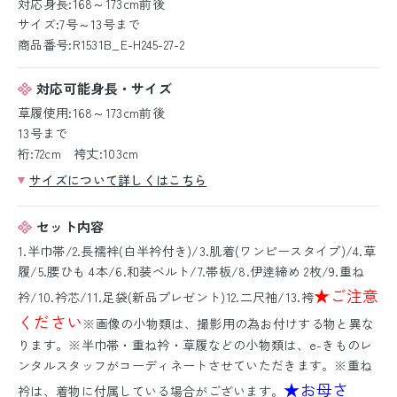
対応身長:168～173cm前後
サイズ:7号～13号まで
商品番号:R1531B_E-H245-27-2
対応可能身長・サイズ
草履使用:168～173cm前後
13号まで
裄:72cm 袴丈:103cm
サイズについて詳しくはこちら
セット内容
1.半巾帯/2.長襦袢(白半衿付き)/3.肌着(ワンピースタイプ)/4.草
履/5.腰ひも 4本/6.和装ベルト/7.帯板/8.伊逹締め 2枚/9.重ね
★ご注意
衿/10.衿芯/11.足袋(新品プレゼント)12.二尺袖/13.袴
ください
※画像の小物類は、撮影用の為お付けする物と異な
ります。※半巾帯・重ね衿・草履などの小物類は、e-きものレ
ンタルスタッフがコーディネートさせていただきます。※重ね
★お母さ
衿は、着物に付属している場合がございます。