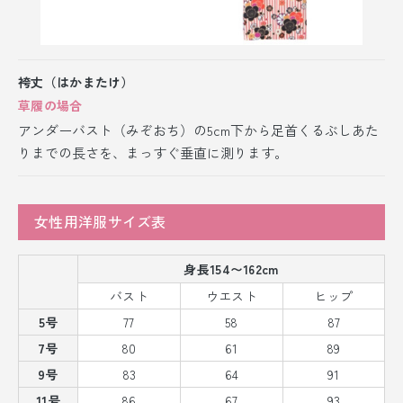
袴丈（はかまたけ）
草履の場合
アンダーバスト（みぞおち）の5cm下から足首くるぶしあた
りまでの長さを、まっすぐ垂直に測ります。
女性用洋服サイズ表
身長154〜162cm
バスト
ウエスト
ヒップ
5号
77
58
87
7号
80
61
89
9号
83
64
91
11号
86
67
93