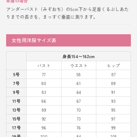
草履の場合
アンダーバスト（みぞおち）の5cm下から足首くるぶしあた
りまでの長さを、まっすぐ垂直に測ります。
女性用洋服サイズ表
身長154〜162cm
バスト
ウエスト
ヒップ
5号
77
58
87
7号
80
61
89
9号
83
64
91
11号
86
67
93
13号
89
70
95
15号
92
73
97
17号
96
76
99
19号
100
84
105