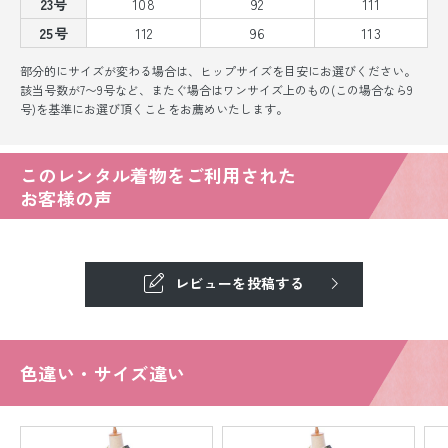
23号
108
92
111
25号
112
96
113
部分的にサイズが変わる場合は、ヒップサイズを目安にお選びください。
該当号数が7〜9号など、またぐ場合はワンサイズ上のもの(この場合なら9
号)を基準にお選び頂くことをお薦めいたします。
このレンタル着物をご利用された
お客様の声
レビューを投稿する
色違い・サイズ違い