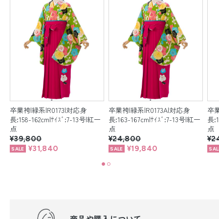
卒業袴|緑系|R0173|対応身
卒業袴|緑系|R0173A|対応身
卒業
一
長:158-162cm|ｻｲｽﾞ:7-13号|紅一
長:163-167cm|ｻｲｽﾞ:7-13号|紅一
長:1
点
点
点
¥39,800
¥24,800
¥2
¥31,840
¥19,840
商品や購入について