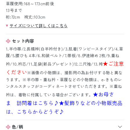
草履使用:168～173cm前後
13号まで
裄:72cm 袴丈:103cm
サイズについて詳しくはこちら
セット内容
1.半巾帯/2.長襦袢(白半衿付き)/3.肌着(ワンピースタイプ)/4.草
履/5.腰ひも 4本/6.和装ベルト/7.帯板/8.伊逹締め 2枚/9.重ね
★ご注意
衿/10.衿芯/11.足袋(新品プレゼント)12.二尺袖/13.袴
ください
※画像の小物類は、撮影用の為お付けする物と異な
ります。※半巾帯・重ね衿・草履などの小物類は、e-きものレ
ンタルスタッフがコーディネートさせていただきます。※重ね
★お母さ
衿は、着物に付属している場合がございます。
ま 訪問着はこちら♪
★髪飾りなどの小物販売品
は、こちらからどうぞ♪
色/柄