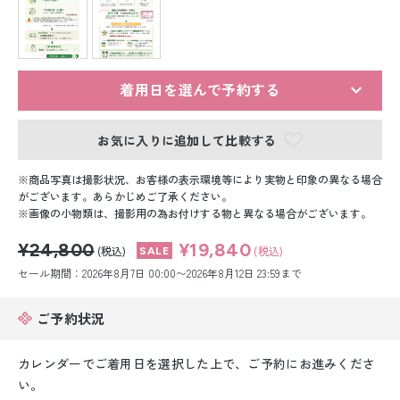
留袖レンタル
男性礼装レンタル
スーツレンタル
着用日を選んで予約する
色打掛&紋付袴レンタル
お気に入りに追加して比較する
白無垢&紋付袴レンタル
商品写真は撮影状況、お客様の表示環境等により実物と印象の異なる場合
がございます。あらかじめご了承ください。
画像の小物類は、撮影用の為お付けする物と異なる場合がございます。
引き振袖レンタル
¥24,800
¥19,840
(税込)
(税込)
小物販売品
セール期間：2026年8月7日 00:00〜2026年8月12日 23:59まで
ご予約状況
カレンダーでご着用日を選択した上で、ご予約にお進みくださ
い。