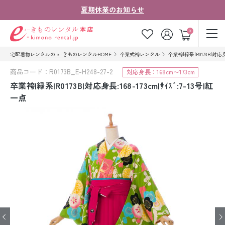
夏期休業のお知らせ
ゲスト
0
宅配着物レンタルのｅ-きものレンタルHOME
卒業式袴レンタル
卒業袴|緑系|R0173B|対応身長
お気に入り
ログイン
カート
商品コード：R0173B_E-H248-27-2
対応身長：168cm〜173cm
ご利用ガイド
ご注文の流れ
卒業袴|緑系|R0173B|対応身長:168-173cm|ｻｲｽﾞ:7-13号|紅
一点
会社案内
よくあるご質問
きものコラム
お客様の声
法人・グループの
お問い合わせ
お客様はこちら
着物の種類から探す
七五三レンタル