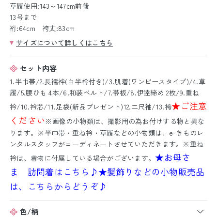
草履使用:143～147cm前後
13号まで
裄:64cm 袴丈:83cm
サイズについて詳しくはこちら
セット内容
1.半巾帯/2.長襦袢(白半衿付き)/3.肌着(ワンピースタイプ)/4.草
履/5.腰ひも 4本/6.和装ベルト/7.帯板/8.伊逹締め 2枚/9.重ね
★ご注意
衿/10.衿芯/11.足袋(新品プレゼント)12.二尺袖/13.袴
ください
※画像の小物類は、撮影用の為お付けする物と異な
ります。※半巾帯・重ね衿・草履などの小物類は、e-きものレ
ンタルスタッフがコーディネートさせていただきます。※重ね
★お母さ
衿は、着物に付属している場合がございます。
ま 訪問着はこちら♪
★髪飾りなどの小物販売品
は、こちらからどうぞ♪
色/柄