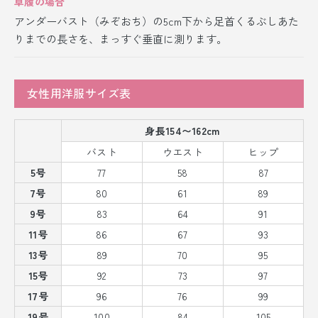
草履の場合
アンダーバスト（みぞおち）の5cm下から足首くるぶしあた
りまでの長さを、まっすぐ垂直に測ります。
女性用洋服サイズ表
身長154〜162cm
バスト
ウエスト
ヒップ
5号
77
58
87
7号
80
61
89
9号
83
64
91
11号
86
67
93
13号
89
70
95
15号
92
73
97
17号
96
76
99
19号
100
84
105