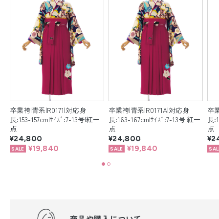
卒業袴|青系|R0171|対応身
卒業袴|青系|R0171A|対応身
卒業
一
長:153-157cm|ｻｲｽﾞ:7-13号|紅一
長:163-167cm|ｻｲｽﾞ:7-13号|紅一
長:1
点
点
点
¥24,800
¥24,800
¥2
¥19,840
¥19,840
商品や購入について