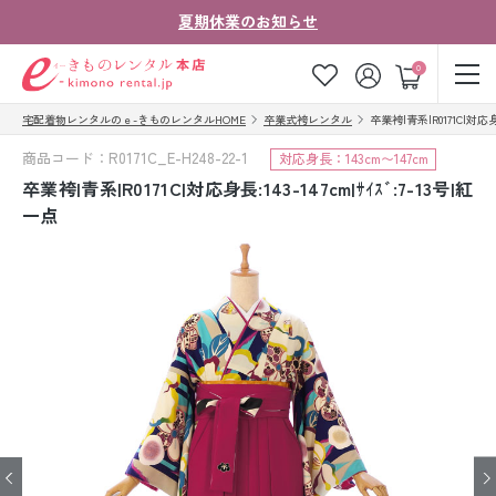
夏期休業のお知らせ
ゲスト
0
宅配着物レンタルのｅ-きものレンタルHOME
卒業式袴レンタル
卒業袴|青系|R0171C|対応身長
お気に入り
ログイン
カート
商品コード：R0171C_E-H248-22-1
対応身長：143cm〜147cm
ご利用ガイド
ご注文の流れ
卒業袴|青系|R0171C|対応身長:143-147cm|ｻｲｽﾞ:7-13号|紅
一点
会社案内
よくあるご質問
きものコラム
お客様の声
法人・グループの
お問い合わせ
お客様はこちら
着物の種類から探す
七五三レンタル