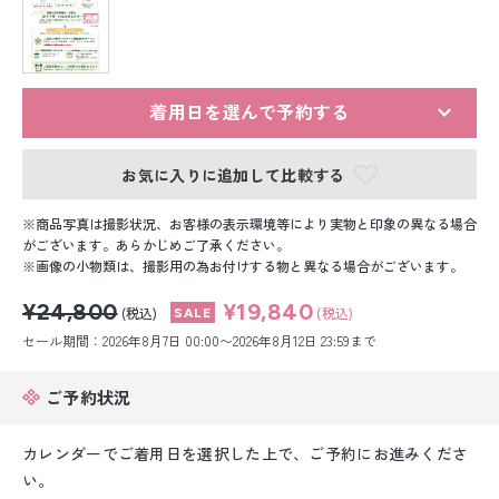
留袖レンタル
男性礼装レンタル
スーツレンタル
着用日を選んで予約する
色打掛&紋付袴レンタル
お気に入りに追加して比較する
白無垢&紋付袴レンタル
商品写真は撮影状況、お客様の表示環境等により実物と印象の異なる場合
がございます。あらかじめご了承ください。
画像の小物類は、撮影用の為お付けする物と異なる場合がございます。
引き振袖レンタル
¥24,800
¥19,840
(税込)
(税込)
小物販売品
セール期間：2026年8月7日 00:00〜2026年8月12日 23:59まで
ご予約状況
カレンダーでご着用日を選択した上で、ご予約にお進みくださ
い。