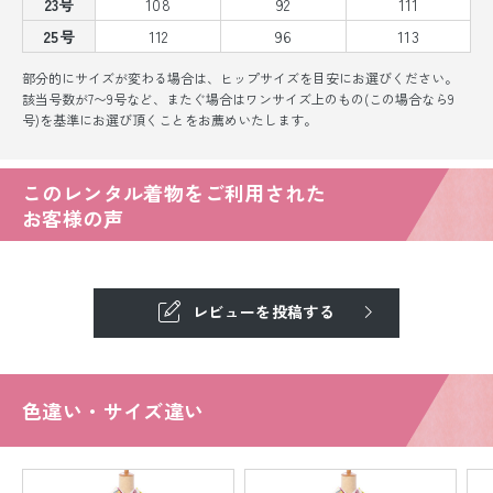
23号
108
92
111
25号
112
96
113
部分的にサイズが変わる場合は、ヒップサイズを目安にお選びください。
該当号数が7〜9号など、またぐ場合はワンサイズ上のもの(この場合なら9
号)を基準にお選び頂くことをお薦めいたします。
このレンタル着物をご利用された
お客様の声
レビューを投稿する
色違い・サイズ違い