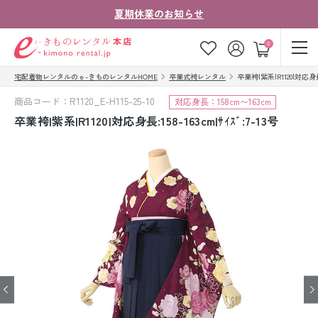
夏期休業のお知らせ
ゲスト
0
宅配着物レンタルのｅ-きものレンタルHOME
卒業式袴レンタル
卒業袴|紫系|R1120|対応身長:1
お気に入り
ログイン
カート
商品コード：R1120_E-H115-25-10
対応身長：158cm〜163cm
ご利用ガイド
ご注文の流れ
卒業袴|紫系|R1120|対応身長:158-163cm|ｻｲｽﾞ:7-13号
会社案内
よくあるご質問
きものコラム
お客様の声
法人・グループの
お問い合わせ
お客様はこちら
着物の種類から探す
七五三レンタル