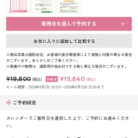
留袖レンタル
男性礼装レンタル
着用日を選んで予約する
スーツレンタル
お気に入りに追加して比較する
色打掛&紋付袴レンタル
商品写真は撮影状況、お客様の表示環境等により実物と印象の異なる場合
白無垢&紋付袴レンタル
がございます。あらかじめご了承ください。
画像の小物類は、撮影用の為お付けする物と異なる場合がございます。
引き振袖レンタル
¥19,800
¥15,840
(税込)
(税込)
セール期間：2026年8月7日 00:00〜2026年8月12日 23:59まで
小物販売品
ご予約状況
カレンダーでご着用日を選択した上で、ご予約にお進みくださ
い。