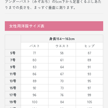
アンダーバスト（みぞおち）の5cm下から足首くるぶしあた
りまでの長さを、まっすぐ垂直に測ります。
女性用洋服サイズ表
身長154〜162cm
バスト
ウエスト
ヒップ
5号
77
58
87
7号
80
61
89
9号
83
64
91
11号
86
67
93
13号
89
70
95
15号
92
73
97
17号
96
76
99
19号
100
84
105