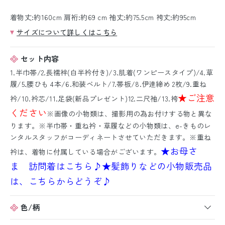
着物丈:約160cm 肩裄:約69 cm 袖丈:約75.5cm 袴丈:約95cm
サイズについて詳しくはこちら
セット内容
1.半巾帯/2.長襦袢(白半衿付き)/3.肌着(ワンピースタイプ)/4.草
履/5.腰ひも 4本/6.和装ベルト/7.帯板/8.伊逹締め 2枚/9.重ね
★ご注意
衿/10.衿芯/11.足袋(新品プレゼント)12.二尺袖/13.袴
ください
※画像の小物類は、撮影用の為お付けする物と異な
ります。※半巾帯・重ね衿・草履などの小物類は、e-きものレ
ンタルスタッフがコーディネートさせていただきます。※重ね
★お母さ
衿は、着物に付属している場合がございます。
ま 訪問着はこちら♪
★髪飾りなどの小物販売品
は、こちらからどうぞ♪
色/柄