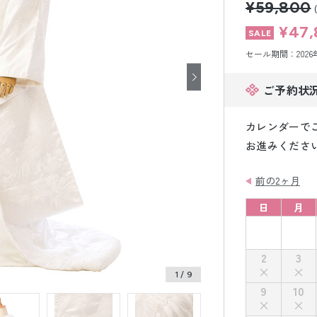
¥59,800
小物販売品
¥47,
セール期間：2026年8
ご予約状
カレンダーで
お進みくださ
前の2ヶ月
日
月
2
3
1
/ 9
9
10