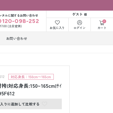
ゲスト
様
ンタルに関するお問い合わせ
0120-098-252
0
〜17:00 (土日定休)
お気に入り
ログイン
カート
お問い合わせ
訪問着・付下げ
着レンタル
レンタル
ビー洋装レン
紋付袴レンタル
ル
12
対応身長：150cm〜165cm
|対応身長:150~165cm|ｻｲ
#5F612
打掛&紋付袴
白無垢&紋付袴
ンタル
レンタル
に入りに追加して比較する