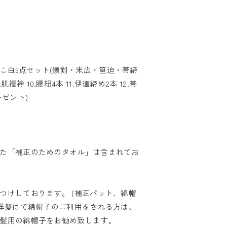
5.箱せこ白5点セット(懐剣・末広・筥迫・帯締
.肌襦袢 10.腰紐4本 11.伊達締め2本 12.帯
プレゼント)
た「補正のためのタオル」は含まれてお
つけしております。 (補正パット、綿帽
洋髪にて綿帽子のご利用をされる方は、
髪用の綿帽子をお勧め致します。