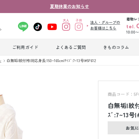
夏期休業のお知らせ
着物レ
法人・グループの
tel.
お客様はこちら
ル
10:00
ご利用ガイド
よくあるご質問
きものコラム
卒業式袴レンタ
ル
白無垢|紋付袴|対応身長:150~165cm|ｻｲｽﾞ:7~13号|#5F612
振袖レンタル
産
ル
ジュニア着物レ
ジュニア洋装レ
ベ
ンタル
ンタル
タ
商品コード：5F6
白無垢|紋付袴
男性礼装レンタ
ｽﾞ:7~13号|
色
スーツレンタル
ル
レ
お気