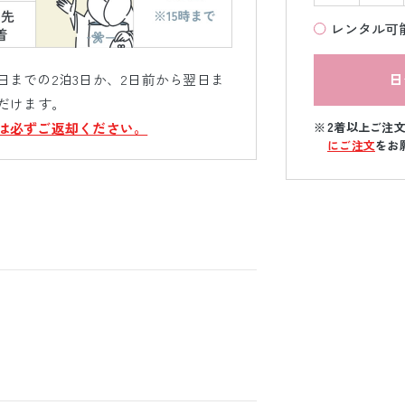
レンタル可
日
までの2泊3日か、2日前から翌日ま
だけます。
2着以上ご注
は必ずご返却ください。
にご注文
をお