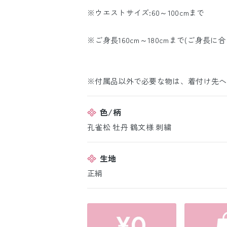
※ウエストサイズ:60～100cmまで
※ご身長160cm～180cmまで(ご身長
※付属品以外で必要な物は、着付け先へ
色/柄
孔雀松 牡丹 鶴文様 刺繍
生地
正絹