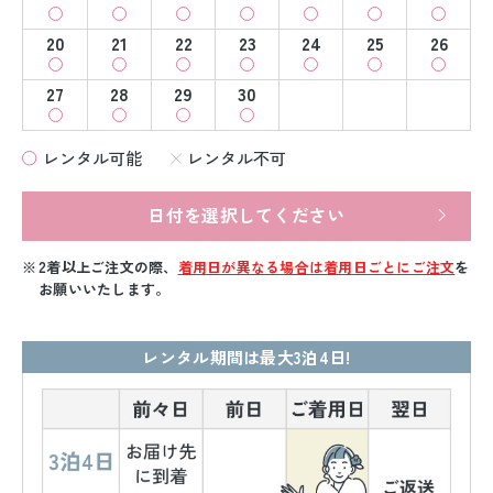
20
21
22
23
24
25
26
27
28
29
30
レンタル可能
レンタル不可
日付を選択してください
2着以上ご注文の際、
着用日が異なる場合は着用日ごとにご注文
を
お願いいたします。
レンタル期間は最大3泊4日!