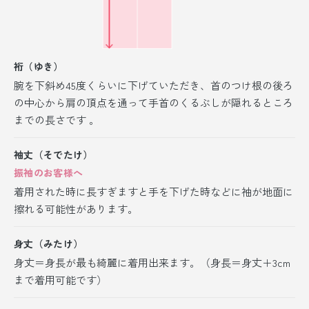
裄（ゆき）
腕を下斜め45度くらいに下げていただき、首のつけ根の後ろ
の中心から肩の頂点を通って手首のくるぶしが隠れるところ
までの長さです 。
袖丈（そでたけ）
振袖のお客様へ
着用された時に長すぎますと手を下げた時などに袖が地面に
擦れる可能性があります。
身丈（みたけ）
身丈＝身長が最も綺麗に着用出来ます。（身長＝身丈＋3cm
まで着用可能です）