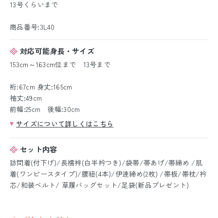
13号くらいまで
商品番号:3L40
対応可能身長・サイズ
153cm～163cm位まで 13号まで
裄:67cm 身丈:165cm
袖丈:49cm
前幅:25cm 後幅:30cm
サイズについて詳しくはこちら
セット内容
訪問着(付下げ)/長襦袢(白半衿つき)/袋帯/帯あげ/帯締め /肌
着(ワンピースタイプ)/腰紐(4本)/伊逹締め(2枚) /帯板/帯枕/衿
芯/和装ベルト/ 草履バッグセット/足袋(新品プレゼント)