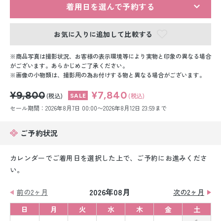
留袖レンタル
着用日を選んで予約する
男性礼装レンタル
お気に入りに追加して比較する
スーツレンタル
商品写真は撮影状況、お客様の表示環境等により実物と印象の異なる場合
がございます。あらかじめご了承ください。
色打掛&紋付袴レンタル
画像の小物類は、撮影用の為お付けする物と異なる場合がございます。
¥9,800
¥7,840
白無垢&紋付袴レンタル
(税込)
(税込)
セール期間：2026年8月7日 00:00〜2026年8月12日 23:59まで
引き振袖レンタル
ご予約状況
小物販売品
カレンダーでご着用日を選択した上で、ご予約にお進みくださ
い。
2026年08月
前の2ヶ月
次の2ヶ月
日
月
火
水
木
金
土