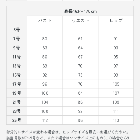
身長163〜170cm
バスト
ウエスト
ヒップ
5号
-
-
-
7号
80
61
91
9号
83
64
93
11号
86
67
95
13号
89
70
97
15号
92
73
99
17号
96
76
105
19号
100
84
107
21号
104
88
109
23号
108
92
111
25号
112
96
113
部分的にサイズが変わる場合は、ヒップサイズを目安にお選びください。
該当号数が7〜9号など、またぐ場合はワンサイズ上のもの(この場合なら9