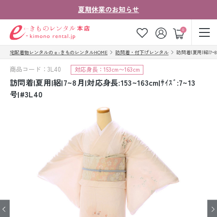
夏期休業のお知らせ
ゲスト
0
宅配着物レンタルのｅ-きものレンタルHOME
訪問着・付下げレンタル
訪問着|夏用|絽|7~8月
お気に入り
ログイン
カート
商品コード：3L40
対応身長：153cm〜163cm
ご利用ガイド
ご注文の流れ
訪問着|夏用|絽|7~8月|対応身長:153~163cm|ｻｲｽﾞ:7~13
号|#3L40
会社案内
よくあるご質問
きものコラム
お客様の声
法人・グループの
お問い合わせ
お客様はこちら
着物の種類から探す
七五三レンタル