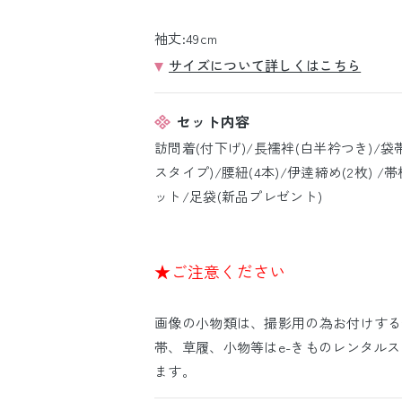
袖丈:49cm
サイズについて詳しくはこちら
セット内容
訪問着(付下げ)/長襦袢(白半衿つき)/袋
スタイプ)/腰紐(4本)/伊逹締め(2枚) 
ット/足袋(新品プレゼント)
★ご注意ください
画像の小物類は、撮影用の為お付けする
帯、草履、小物等はe-きものレンタル
ます。