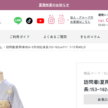
夏期休業のお知らせ
着物レ
法人・グループの
tel.
お客様はこちら
ル
10:00
ご利用ガイド
よくあるご質問
きものコラム
卒業式袴レンタ
ル
訪問着|夏用|単衣|6~9月|対応身長:153~162cm|ｻｲｽﾞ:7~13号|#5L51
振袖レンタル
産
ル
ジュニア着物レ
ジュニア洋装レ
ベ
ンタル
ンタル
タ
商品コード：5L5
訪問着|夏用
男性礼装レンタ
長:153~162
色
スーツレンタル
ル
レ
お気