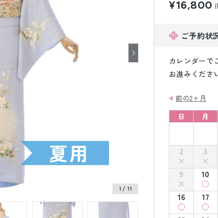
¥16,800
小物販売品
ご予約状
カレンダーで
お進みくださ
前の2ヶ月
日
月
2
3
9
10
1
/ 11
16
17