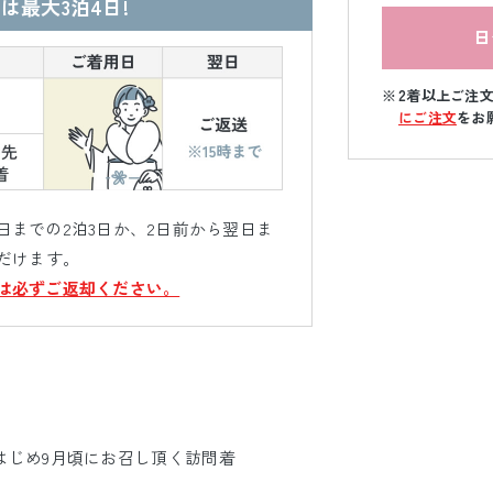
は最大3泊4日!
日
2着以上ご注
にご注文
をお
までの2泊3日か、2日前から翌日ま
だけます。
は必ずご返却ください。
はじめ9月頃にお召し頂く訪問着