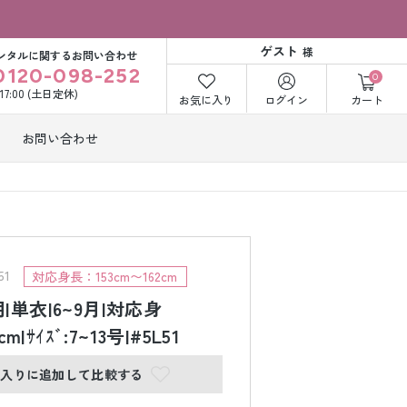
ゲスト
様
ンタルに関するお問い合わせ
0120-098-252
0
〜17:00 (土日定休)
お気に入り
ログイン
カート
お問い合わせ
訪問着・付下げ
着レンタル
レンタル
ビー洋装レン
紋付袴レンタル
ル
1
対応身長：153cm〜162cm
|単衣|6~9月|対応身
cm|ｻｲｽﾞ:7~13号|#5L51
打掛&紋付袴
白無垢&紋付袴
ンタル
レンタル
に入りに追加して比較する