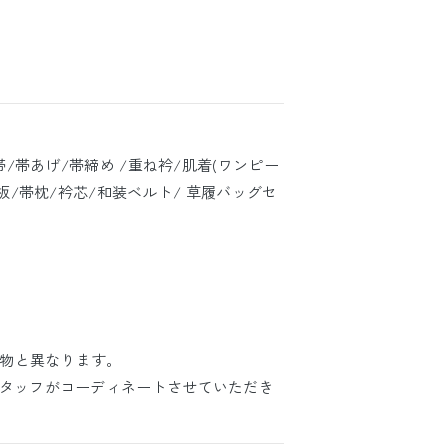
帯/帯あげ/帯締め /重ね衿/肌着(ワンピー
/帯板/帯枕/衿芯/和装ベルト/ 草履バッグセ
物と異なります。
スタッフがコーディネートさせていただき