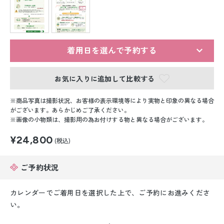
留袖レンタル
男性礼装レンタル
スーツレンタル
着用日を選んで予約する
色打掛&紋付袴レンタル
お気に入りに追加して比較する
白無垢&紋付袴レンタル
商品写真は撮影状況、お客様の表示環境等により実物と印象の異なる場合
がございます。あらかじめご了承ください。
画像の小物類は、撮影用の為お付けする物と異なる場合がございます。
引き振袖レンタル
¥24,800
(税込)
小物販売品
ご予約状況
カレンダーでご着用日を選択した上で、ご予約にお進みくださ
い。