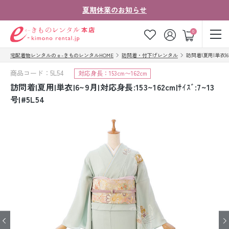
夏期休業のお知らせ
ゲスト
0
宅配着物レンタルのｅ-きものレンタルHOME
訪問着・付下げレンタル
訪問着|夏用|単衣|6~9
お気に入り
ログイン
カート
商品コード：5L54
対応身長：153cm〜162cm
ご利用ガイド
ご注文の流れ
訪問着|夏用|単衣|6~9月|対応身長:153~162cm|ｻｲｽﾞ:7~13
号|#5L54
会社案内
よくあるご質問
きものコラム
お客様の声
法人・グループの
お問い合わせ
お客様はこちら
着物の種類から探す
七五三レンタル