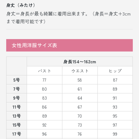
身丈（みたけ）
身丈＝身長が最も綺麗に着用出来ます。（身長＝身丈＋3cm
まで着用可能です）
女性用洋服サイズ表
身長154〜162cm
バスト
ウエスト
ヒップ
5号
77
58
87
7号
80
61
89
9号
83
64
91
11号
86
67
93
13号
89
70
95
15号
92
73
97
17号
96
76
99