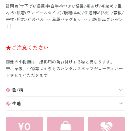
訪問着(付下げ)/長襦袢(白半衿つき)/袋帯/帯あげ/帯締め /重
ね衿/肌着(ワンピースタイプ)/腰紐(4本)/伊逹締め(2枚) /帯板/
帯枕/衿芯/和装ベルト/ 草履バッグセット/足袋(新品プレゼン
ト)
★ご注意ください
画像の小物類は、撮影用の為お付けする物と異なります。
帯、草履、小物等はe-きものレンタルスタッフがコーディネー
トさせていただきます。
色/柄
生地