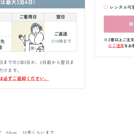
は最大3泊4日!
レンタル可
日
2着以上ご注
にご注文
をお
までの2泊3日か、2日前から翌日ま
だけます。
は必ずご返却ください。
丈 50cm 13号くらいまで