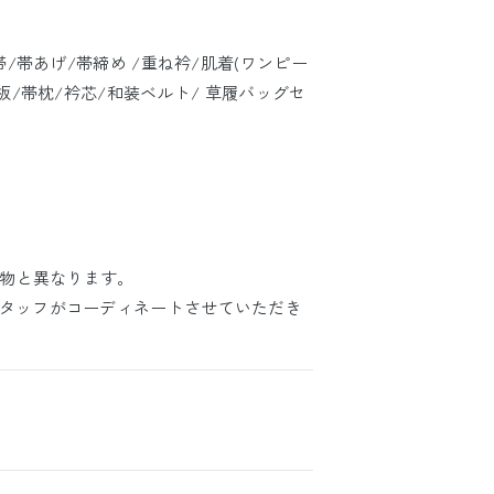
帯/帯あげ/帯締め /重ね衿/肌着(ワンピー
/帯板/帯枕/衿芯/和装ベルト/ 草履バッグセ
物と異なります。
スタッフがコーディネートさせていただき