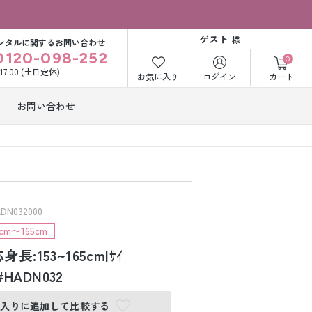
ゲスト
様
ンタルに関するお問い合わせ
0120-098-252
0
〜17:00 (土日定休)
お気に入り
ログイン
カート
お問い合わせ
訪問着・付下げ
着レンタル
レンタル
ビー洋装レン
紋付袴レンタル
ル
N032000
m〜165cm
長:153~165cm|ｻｲ
打掛&紋付袴
白無垢&紋付袴
ンタル
レンタル
|#HADN032
に入りに追加して比較する