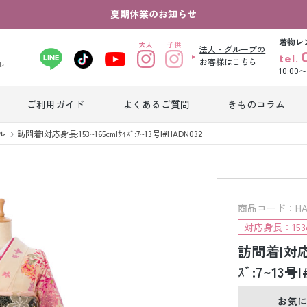
夏期休業のお知らせ
着物レ
法人・グループの
tel.
お客様はこちら
ル
10:00
ご利用ガイド
よくあるご質問
きものコラム
卒業式袴レンタ
ル
訪問着|対応身長:153~165cm|ｻｲｽﾞ:7~13号|#HADN032
振袖レンタル
産
ル
ジュニア着物レ
ジュニア洋装レ
ベ
ンタル
ンタル
タ
商品コード：HAD
対応身長：153c
訪問着|対応身
男性礼装レンタ
色
スーツレンタル
ル
レ
ｽﾞ:7~13号
お気