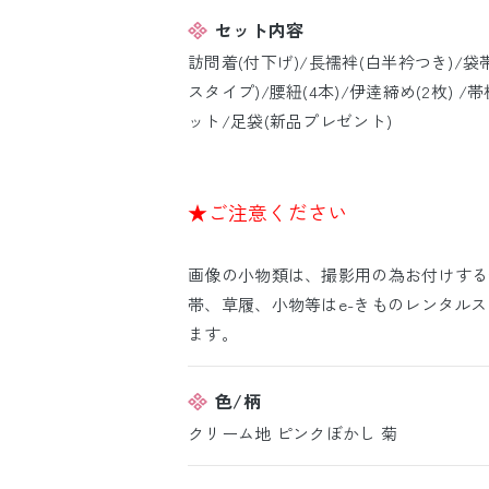
セット内容
訪問着(付下げ)/長襦袢(白半衿つき)/袋
スタイプ)/腰紐(4本)/伊逹締め(2枚) 
ット/足袋(新品プレゼント)
★ご注意ください
画像の小物類は、撮影用の為お付けする
帯、草履、小物等はe-きものレンタル
ます。
色/柄
クリーム地 ピンクぼかし 菊