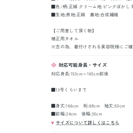
■色/柄:正絹 クリーム地 ピンクぼかし 
■生地:表地:正絹 裏地:合成繊維
【ご用意して頂く物】
補正用タオル
※念の為、着付けされる美容院様にご確
対応可能身長・サイズ
対応身長:153cm～165cm前後
■13号くらいまで
■身丈:166cm 裄:68cm 袖丈:50cm
■前幅:24cm 後幅:30cm
サイズについて詳しくはこちら