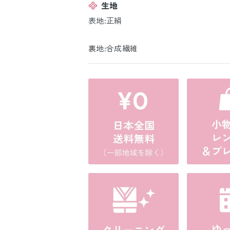
生地
表地:正絹
裏地:合成繊維