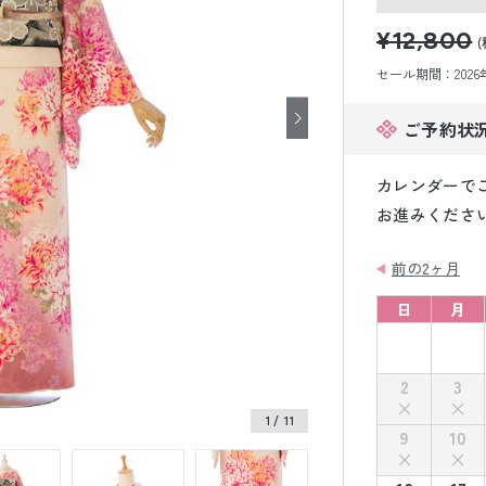
小物販売品
¥12,800
(
セール期間：2026年8
ご予約状
カレンダーで
お進みくださ
前の2ヶ月
日
月
2
3
1
/ 11
9
10