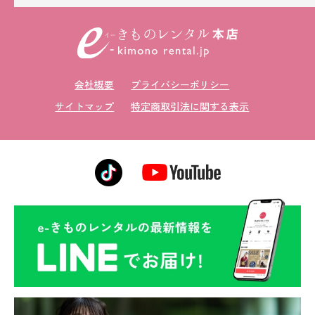
留袖レンタル
男性礼装レンタル
スーツレンタル
会社概要
プライバシーポリシー
色打掛&紋付袴レンタル
サイトマップ
特定商取引法に関する表示
白無垢&紋付袴レンタル
引き振袖レンタル
小物販売品