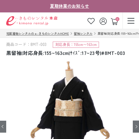
夏期休業のお知らせ
ゲスト
0
宅配着物レンタルのｅ-きものレンタルHOME
留袖レンタル
黒留袖|対応身長:155~163cm|ｻｲｽﾞ
お気に入り
ログイン
カート
商品コード：8MT-003
対応身長：155cm〜163cm
ご利用ガイド
ご注文の流れ
黒留袖|対応身長:155~163cm|ｻｲｽﾞ:17~23号|#8MT-003
会社案内
よくあるご質問
きものコラム
お客様の声
法人・グループの
お問い合わせ
お客様はこちら
着物の種類から探す
七五三レンタル