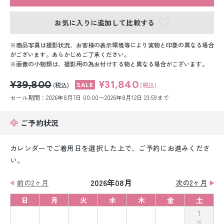
留袖レンタル
お気に入りに追加して比較する
男性礼装レンタル
商品写真は撮影状況、お客様の表示環境等により実物と印象の異なる場合
スーツレンタル
がございます。あらかじめご了承ください。
画像の小物類は、撮影用の為お付けする物と異なる場合がございます。
色打掛&紋付袴レンタル
¥39,800
¥31,840
(税込)
(税込)
白無垢&紋付袴レンタル
セール期間：2026年8月7日 00:00〜2026年8月12日 23:59まで
引き振袖レンタル
ご予約状況
小物販売品
カレンダーでご着用日を選択した上で、ご予約にお進みくださ
い。
2026年08月
前の2ヶ月
次の2ヶ月
日
月
火
水
木
金
土
1