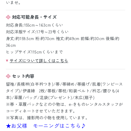
いませ。
対応可能身長・サイズ
対応身長:155cm～163cmくらい
対応洋服サイズ:17号～23号くらい
身丈:約159.5cm 裄:約70cm 袖丈:約49cm 前幅:約30cm 後幅:約
36cm
ヒップサイズ115cmくらいまで
サイズについて詳しくはこちら
セット内容
留袖/長襦袢(白半衿つき)/帯/帯締め/帯揚げ/肌着(ワンピース
タイプ)/伊達締 2枚/帯板/帯枕/和装ベルト/衿芯/腰ひも(4
本)/草履/バッグ/足袋(プレゼント)/末広(扇子)
※帯・草履バックなどの小物は、e-きものレンタルスタッフが
コーディネートさせていただきます。
※写真は、撮影用の小物を使用しています。
★お父様 モーニングはこちら♪