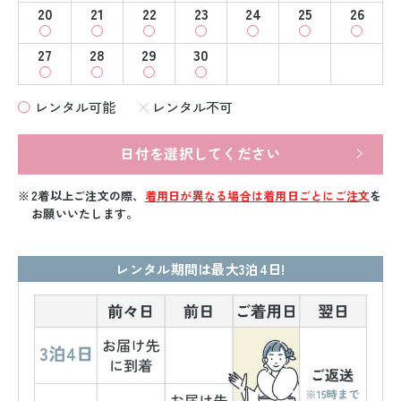
20
21
22
23
24
25
26
27
28
29
30
レンタル可能
レンタル不可
日付を選択してください
2着以上ご注文の際、
着用日が異なる場合は着用日ごとにご注文
を
お願いいたします。
レンタル期間は最大3泊4日!