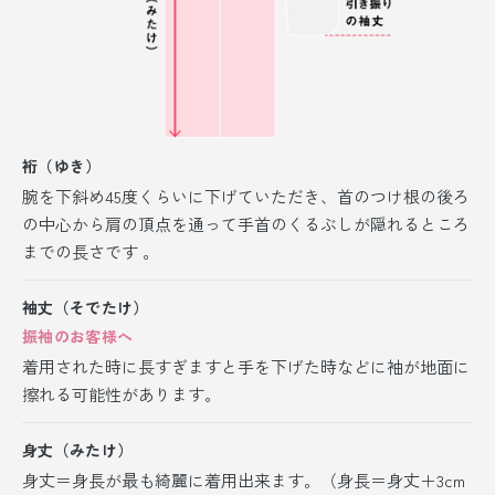
裄（ゆき）
腕を下斜め45度くらいに下げていただき、首のつけ根の後ろ
の中心から肩の頂点を通って手首のくるぶしが隠れるところ
までの長さです 。
袖丈（そでたけ）
振袖のお客様へ
着用された時に長すぎますと手を下げた時などに袖が地面に
擦れる可能性があります。
身丈（みたけ）
身丈＝身長が最も綺麗に着用出来ます。（身長＝身丈＋3cm