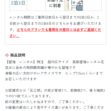
レンタル期間はご着用日前日から翌日までの2泊3日か、2
日前から翌日までの3泊4日のどちらかをお選びいただけま
す。
どちらのプランでも着用日の翌日には必ずご返却くだ
さい。
商品説明
【留袖 レンタル】特注 超巾広サイズ 高級留袖レンタル花
流水に金糸の飛翔鶴刺繍が華やかな留袖です
身幅の広い方向けのレアサイズです ヒップ115cmくらいまで
お召しいただけます
☆結婚式☆※「五三桐」の紋が背紋1つ、前胸紋2つ、後ろ袖紋2
つの5つ紋で入っております。
紋の変更はいたしかねますので、ご了承ください。
※縫製の都合により若干サイズ違いがあります。ご了承くださ