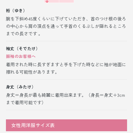
裄（ゆき）
腕を下斜め45度くらいに下げていただき、首のつけ根の後ろ
の中心から肩の頂点を通って手首のくるぶしが隠れるところ
までの長さです 。
袖丈（そでたけ）
振袖のお客様へ
着用された時に長すぎますと手を下げた時などに袖が地面に
擦れる可能性があります。
身丈（みたけ）
身丈＝身長が最も綺麗に着用出来ます。（身長＝身丈＋3cm
まで着用可能です）
女性用洋服サイズ表