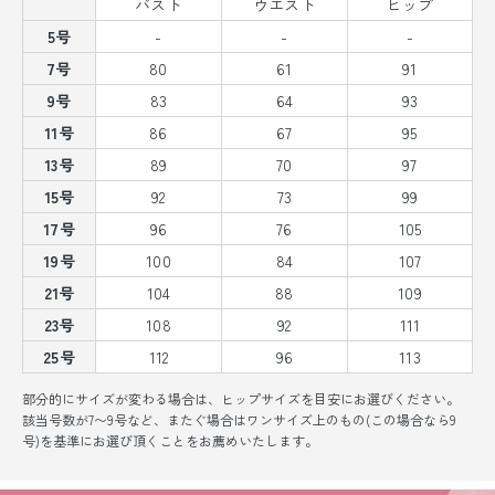
バスト
ウエスト
ヒップ
5号
-
-
-
7号
80
61
91
9号
83
64
93
11号
86
67
95
13号
89
70
97
15号
92
73
99
17号
96
76
105
19号
100
84
107
21号
104
88
109
23号
108
92
111
25号
112
96
113
部分的にサイズが変わる場合は、ヒップサイズを目安にお選びください。
該当号数が7〜9号など、またぐ場合はワンサイズ上のもの(この場合なら9
号)を基準にお選び頂くことをお薦めいたします。