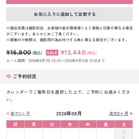
留袖レンタル
お気に入りに追加して比較する
男性礼装レンタル
商品写真は撮影状況、お客様の表示環境等により実物と印象の異なる場合
スーツレンタル
がございます。あらかじめご了承ください。
画像の小物類は、撮影用の為お付けする物と異なる場合がございます。
色打掛&紋付袴レンタル
¥16,800
¥13,440
(税込)
(税込)
白無垢&紋付袴レンタル
セール期間：2026年8月7日 00:00〜2026年8月12日 23:59まで
引き振袖レンタル
ご予約状況
小物販売品
カレンダーでご着用日を選択した上で、ご予約にお進みくださ
い。
2026年08月
前の2ヶ月
次の2ヶ月
日
月
火
水
木
金
土
1