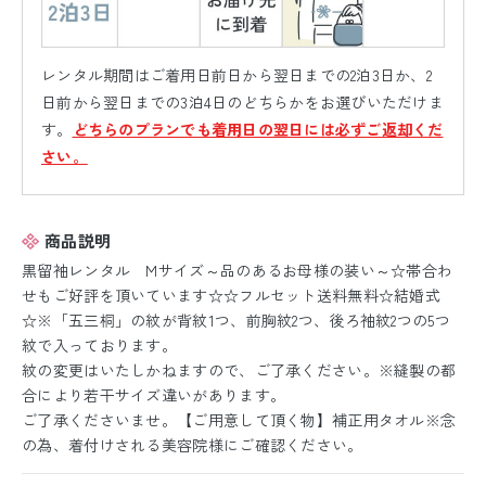
レンタル期間はご着用日前日から翌日までの2泊3日か、2
日前から翌日までの3泊4日のどちらかをお選びいただけま
す。
どちらのプランでも着用日の翌日には必ずご返却くだ
さい。
商品説明
黒留袖レンタル Mサイズ～品のあるお母様の装い～☆帯合わ
せもご好評を頂いています☆☆フルセット送料無料☆結婚式
☆※「五三桐」の紋が背紋1つ、前胸紋2つ、後ろ袖紋2つの5つ
紋で入っております。
紋の変更はいたしかねますので、ご了承ください。※縫製の都
合により若干サイズ違いがあります。
ご了承くださいませ。【ご用意して頂く物】補正用タオル※念
の為、着付けされる美容院様にご確認ください。