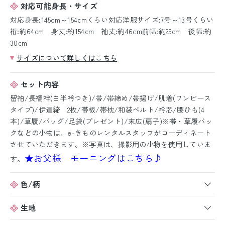
対応可能身長・サイズ
対応身長:145cm～154cmくらい対応洋服サイズ:7号～13号くらい
裄:約64cm 身丈:約154cm 袖丈:約46cm前幅:約25cm 後幅:約
30cm
サイズについて詳しくはこちら
セット内容
留袖/長襦袢(白半衿つき)/帯/帯締め/帯揚げ/肌着(ワンピース
タイプ)/伊達締 2枚/帯板/帯枕/和装ベルト/衿芯/腰ひも(4
本)/草履/バッグ/足袋(プレゼント)/末広(扇子)※帯・草履バッ
クなどの小物は、e-きものレンタルスタッフがコーディネート
させていただきます。※写真は、撮影用の小物を使用していま
★お父様 モーニングはこちら♪
す。
色/柄
生地