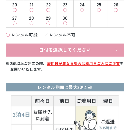
20
21
22
23
24
25
26
27
28
29
30
レンタル可能
レンタル不可
日付を選択してください
2着以上ご注文の際、
着用日が異なる場合は着用日ごとにご注文
を
お願いいたします。
レンタル期間は最大3泊4日!