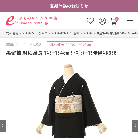
夏期休業のお知らせ
ゲスト
0
宅配着物レンタルのｅ-きものレンタルHOME
留袖レンタル
黒留袖|対応身長:145~154cm|ｻｲｽ
お気に入り
ログイン
カート
商品コード：4K358
対応身長：145cm〜154cm
ご利用ガイド
ご注文の流れ
黒留袖|対応身長:145~154cm|ｻｲｽﾞ:7~13号|#4K358
会社案内
よくあるご質問
きものコラム
お客様の声
法人・グループの
お問い合わせ
お客様はこちら
着物の種類から探す
七五三レンタル