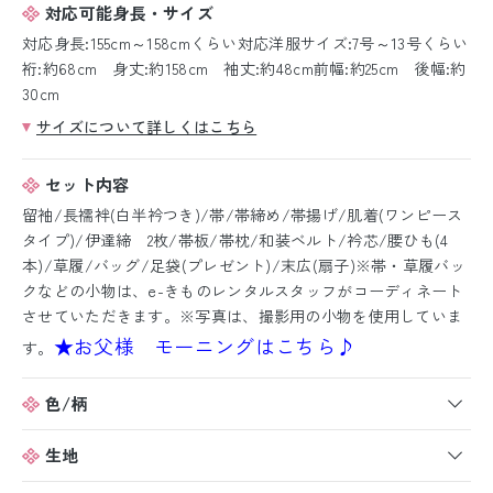
対応可能身長・サイズ
対応身長:155cm～158cmくらい対応洋服サイズ:7号～13号くらい
裄:約68cm 身丈:約158cm 袖丈:約48cm前幅:約25cm 後幅:約
30cm
サイズについて詳しくはこちら
セット内容
留袖/長襦袢(白半衿つき)/帯/帯締め/帯揚げ/肌着(ワンピース
タイプ)/伊達締 2枚/帯板/帯枕/和装ベルト/衿芯/腰ひも(4
本)/草履/バッグ/足袋(プレゼント)/末広(扇子)※帯・草履バッ
クなどの小物は、e-きものレンタルスタッフがコーディネート
させていただきます。※写真は、撮影用の小物を使用していま
★お父様 モーニングはこちら♪
す。
色/柄
生地