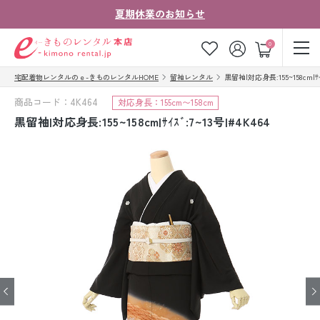
夏期休業のお知らせ
ゲスト
0
宅配着物レンタルのｅ-きものレンタルHOME
留袖レンタル
黒留袖|対応身長:155~158cm|ｻｲｽ
お気に入り
ログイン
カート
商品コード：4K464
対応身長：155cm〜158cm
ご利用ガイド
ご注文の流れ
黒留袖|対応身長:155~158cm|ｻｲｽﾞ:7~13号|#4K464
会社案内
よくあるご質問
きものコラム
お客様の声
法人・グループの
お問い合わせ
お客様はこちら
着物の種類から探す
七五三レンタル