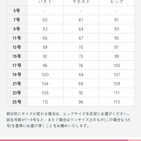
バスト
ウエスト
ヒップ
5号
-
-
-
7号
80
61
91
9号
83
64
93
11号
86
67
95
13号
89
70
97
15号
92
73
99
17号
96
76
105
19号
100
84
107
21号
104
88
109
23号
108
92
111
25号
112
96
113
部分的にサイズが変わる場合は、ヒップサイズを目安にお選びください。
該当号数が7〜9号など、またぐ場合はワンサイズ上のもの(この場合なら9
号)を基準にお選び頂くことをお薦めいたします。