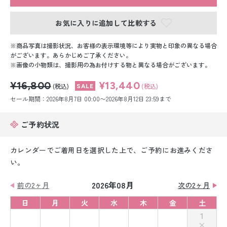
留袖レンタル
お気に入りに追加して比較する
男性礼装レンタル
商品写真は撮影状況、お客様の表示環境等により実物と印象の異なる場合
スーツレンタル
がございます。あらかじめご了承ください。
画像の小物類は、撮影用の為お付けする物と異なる場合がございます。
色打掛&紋付袴レンタル
¥16,800
¥13,440
(税込)
(税込)
白無垢&紋付袴レンタル
セール期間：2026年8月7日 00:00〜2026年8月12日 23:59まで
引き振袖レンタル
ご予約状況
小物販売品
カレンダーでご着用日を選択した上で、ご予約にお進みくださ
い。
2026年08月
前の2ヶ月
次の2ヶ月
日
月
火
水
木
金
土
1