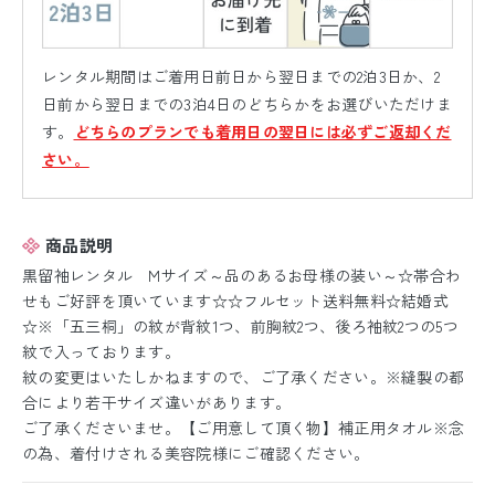
レンタル期間はご着用日前日から翌日までの2泊3日か、2
日前から翌日までの3泊4日のどちらかをお選びいただけま
す。
どちらのプランでも着用日の翌日には必ずご返却くだ
さい。
商品説明
黒留袖レンタル Mサイズ～品のあるお母様の装い～☆帯合わ
せもご好評を頂いています☆☆フルセット送料無料☆結婚式
☆※「五三桐」の紋が背紋1つ、前胸紋2つ、後ろ袖紋2つの5つ
紋で入っております。
紋の変更はいたしかねますので、ご了承ください。※縫製の都
合により若干サイズ違いがあります。
ご了承くださいませ。【ご用意して頂く物】補正用タオル※念
の為、着付けされる美容院様にご確認ください。