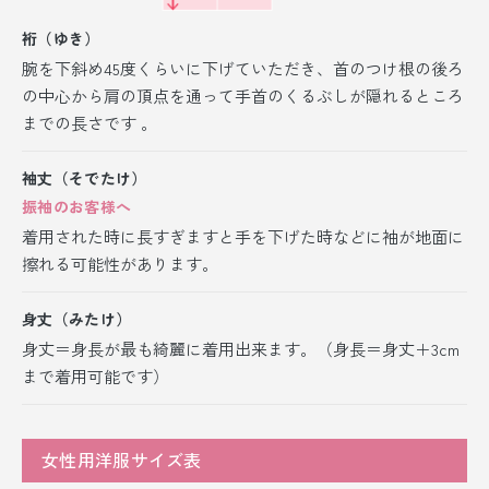
裄（ゆき）
腕を下斜め45度くらいに下げていただき、首のつけ根の後ろ
の中心から肩の頂点を通って手首のくるぶしが隠れるところ
までの長さです 。
袖丈（そでたけ）
振袖のお客様へ
着用された時に長すぎますと手を下げた時などに袖が地面に
擦れる可能性があります。
身丈（みたけ）
身丈＝身長が最も綺麗に着用出来ます。（身長＝身丈＋3cm
まで着用可能です）
女性用洋服サイズ表