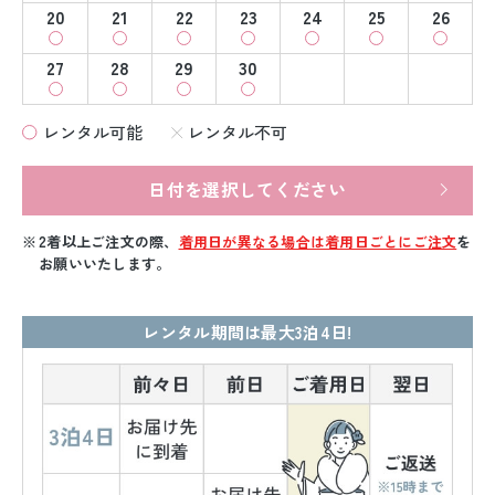
20
21
22
23
24
25
26
27
28
29
30
レンタル可能
レンタル不可
日付を選択してください
2着以上ご注文の際、
着用日が異なる場合は着用日ごとにご注文
を
お願いいたします。
レンタル期間は最大3泊4日!