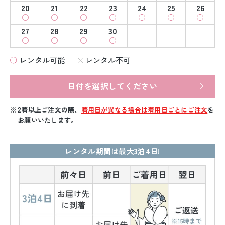
20
21
22
23
24
25
26
27
28
29
30
レンタル可能
レンタル不可
日付を選択してください
2着以上ご注文の際、
着用日が異なる場合は着用日ごとにご注文
を
お願いいたします。
レンタル期間は最大3泊4日!