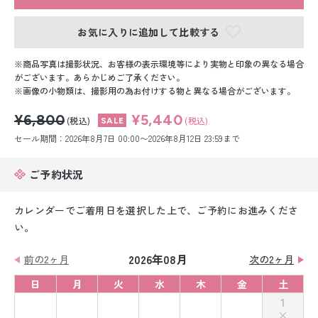
留袖レンタル
お気に入りに追加して比較する
男性礼装レンタル
商品写真は撮影状況、お客様の表示環境等により実物と印象の異なる場合
スーツレンタル
がございます。あらかじめご了承ください。
画像の小物類は、撮影用の為お付けする物と異なる場合がございます。
色打掛&紋付袴レンタル
¥6,800
¥5,440
(税込)
(税込)
白無垢&紋付袴レンタル
セール期間：2026年8月7日 00:00〜2026年8月12日 23:59まで
引き振袖レンタル
ご予約状況
小物販売品
カレンダーでご着用日を選択した上で、ご予約にお進みくださ
い。
2026年08月
前の2ヶ月
次の2ヶ月
日
月
火
水
木
金
土
1