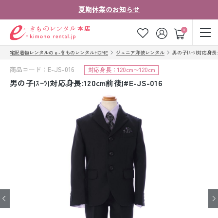
夏期休業のお知らせ
ゲスト
0
宅配着物レンタルのｅ-きものレンタルHOME
ジュニア洋装レンタル
男の子|ｽｰﾂ|対応身長:12
お気に入り
ログイン
カート
商品コード：E-JS-016
対応身長：120cm〜120cm
ご利用ガイド
ご注文の流れ
男の子|ｽｰﾂ|対応身長:120cm前後|#E-JS-016
会社案内
よくあるご質問
きものコラム
お客様の声
法人・グループの
お問い合わせ
お客様はこちら
着物の種類から探す
七五三レンタル