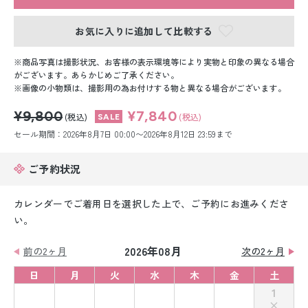
留袖レンタル
お気に入りに追加して比較する
男性礼装レンタル
商品写真は撮影状況、お客様の表示環境等により実物と印象の異なる場合
スーツレンタル
がございます。あらかじめご了承ください。
画像の小物類は、撮影用の為お付けする物と異なる場合がございます。
色打掛&紋付袴レンタル
¥9,800
¥7,840
(税込)
(税込)
白無垢&紋付袴レンタル
セール期間：2026年8月7日 00:00〜2026年8月12日 23:59まで
引き振袖レンタル
ご予約状況
小物販売品
カレンダーでご着用日を選択した上で、ご予約にお進みくださ
い。
2026年08月
前の2ヶ月
次の2ヶ月
日
月
火
水
木
金
土
1