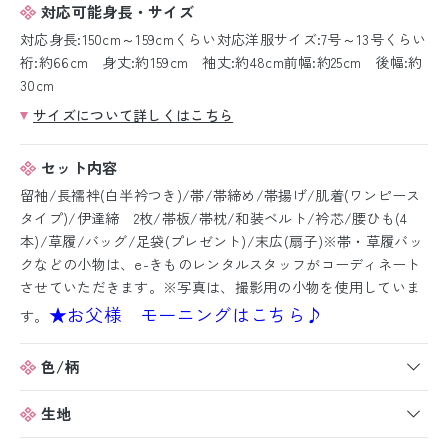
対応可能身長・サイズ
対応身長:150cm～159cmくらい対応洋服サイズ:7号～13号くらい
裄:約66cm 身丈:約159cm 袖丈:約48cm前幅:約25cm 後幅:約
30cm
サイズについて詳しくはこちら
セット内容
留袖/長襦袢(白半衿つき)/帯/帯締め/帯揚げ/肌着(ワンピース
タイプ)/伊達締 2枚/帯板/帯枕/和装ベルト/衿芯/腰ひも(4
本)/草履/バッグ/足袋(プレゼント)/末広(扇子)※帯・草履バッ
クなどの小物は、e-きものレンタルスタッフがコーディネート
させていただきます。※写真は、撮影用の小物を使用していま
★お父様 モーニングはこちら♪
す。
色/柄
生地