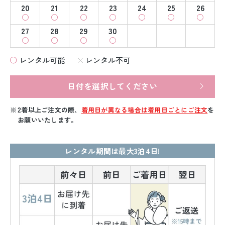
20
21
22
23
24
25
26
27
28
29
30
レンタル可能
レンタル不可
日付を選択してください
2着以上ご注文の際、
着用日が異なる場合は着用日ごとにご注文
を
お願いいたします。
レンタル期間は最大3泊4日!