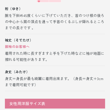
裄（ゆき）
腕を下斜め45度くらいに下げていただき、首のつけ根の後ろ
の中心から肩の頂点を通って手首のくるぶしが隠れるところ
までの長さです 。
袖丈（そでたけ）
振袖のお客様へ
着用された時に長すぎますと手を下げた時などに袖が地面に
擦れる可能性があります。
身丈（みたけ）
身丈＝身長が最も綺麗に着用出来ます。（身長＝身丈＋3cm
まで着用可能です）
女性用洋服サイズ表