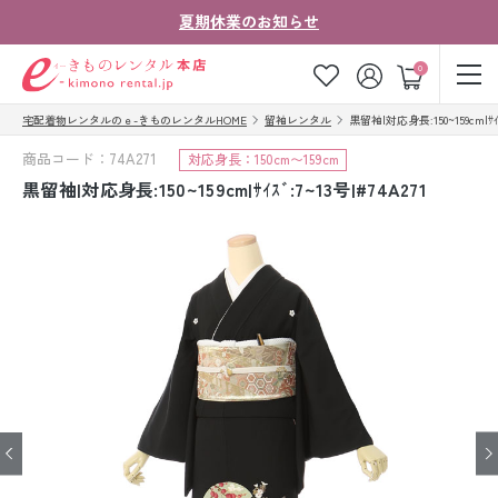
夏期休業のお知らせ
ゲスト
0
宅配着物レンタルのｅ-きものレンタルHOME
留袖レンタル
黒留袖|対応身長:150~159cm|ｻｲｽﾞ
お気に入り
ログイン
カート
商品コード：74A271
対応身長：150cm〜159cm
ご利用ガイド
ご注文の流れ
黒留袖|対応身長:150~159cm|ｻｲｽﾞ:7~13号|#74A271
会社案内
よくあるご質問
きものコラム
お客様の声
法人・グループの
お問い合わせ
お客様はこちら
着物の種類から探す
七五三レンタル