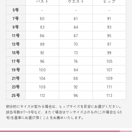
バスト
ウエスト
ヒップ
5号
-
-
-
7号
80
61
91
9号
83
64
93
11号
86
67
95
13号
89
70
97
15号
92
73
99
17号
96
76
105
19号
100
84
107
21号
104
88
109
23号
108
92
111
25号
112
96
113
部分的にサイズが変わる場合は、ヒップサイズを目安にお選びください。
該当号数が7〜9号など、またぐ場合はワンサイズ上のもの(この場合なら9
号)を基準にお選び頂くことをお薦めいたします。