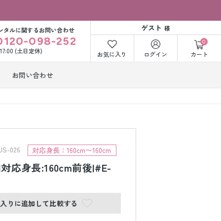
ゲスト
様
ンタルに関するお問い合わせ
0120-098-252
0
〜17:00 (土日定休)
お気に入り
ログイン
カート
お問い合わせ
訪問着・付下げ
着レンタル
レンタル
ビー洋装レン
紋付袴レンタル
ル
S-026
対応身長：160cm〜160cm
|対応身長:160cm前後|#E-
打掛&紋付袴
白無垢&紋付袴
ンタル
レンタル
に入りに追加して比較する