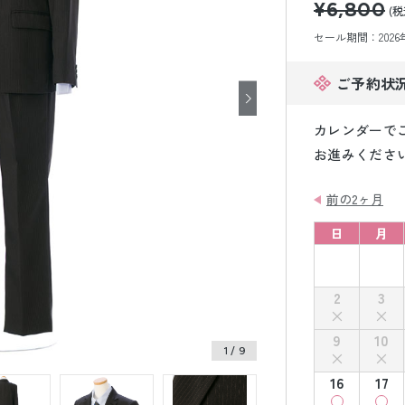
¥6,800
小物販売品
(税
セール期間：2026年8
ご予約状
カレンダーで
お進みくださ
前の2ヶ月
日
月
2
3
9
10
1
/ 9
16
17