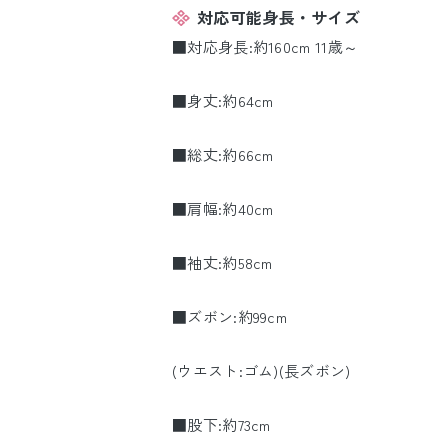
対応可能身長・サイズ
■対応身長:約160cm 11歳～
■身丈:約64cm
■総丈:約66cm
■肩幅:約40cm
■袖丈:約58cm
■ズボン:約99cm
(ウエスト:ゴム)(長ズボン)
■股下:約73cm