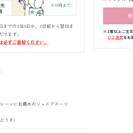
日
までの2泊3日か、2日前から翌日ま
2着以上ご注
だけます。
にご注文
をお
は必ずご返却ください。
子
シーンにお薦めのジュニアスーツ
どうぞ!