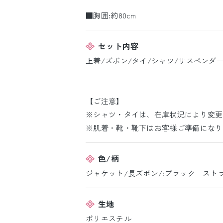
■胸囲:約80cm
セット内容
上着/ズボン/タイ/シャツ/サスペンダ
【ご注意】
※シャツ・タイは、在庫状況により変更
※肌着・靴・靴下はお客様ご準備になり
色/柄
ジャケット/長ズボン/:ブラック スト
生地
ポリエステル