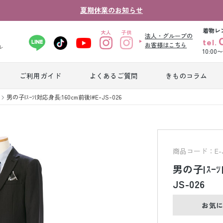
夏期休業のお知らせ
着物レ
法人・グループの
tel.
お客様はこちら
ル
10:00
ご利用ガイド
よくあるご質問
きものコラム
卒業式袴レンタ
男の子|ｽｰﾂ|対応身長:160cm前後|#E-JS-026
振袖レンタル
産
ル
ジュニア着物レ
ジュニア洋装レ
ベ
ンタル
ンタル
タ
商品コード：E-J
男の子|ｽｰﾂ
男性礼装レンタ
JS-026
色
スーツレンタル
ル
レ
お気