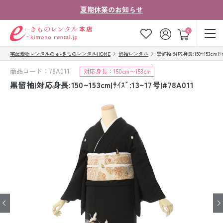
夏期休業のお知らせ
ゲスト
0
宅配着物レンタルのｅ-きものレンタルHOME
留袖レンタル
黒留袖|対応身長:150~153cm|ｻｲｽﾞ
お気に入り
ログイン
カート
商品コード：78A011
対応身長：150cm〜153cm
ご利用ガイド
ご注文の流れ
黒留袖|対応身長:150~153cm|ｻｲｽﾞ:13~17号|#78A011
会社案内
よくあるご質問
きものコラム
お客様の声
法人・グループの
お問い合わせ
お客様はこちら
着物の種類から探す
七五三レンタル