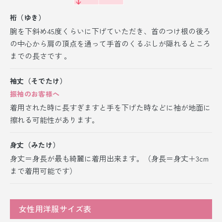
裄（ゆき）
腕を下斜め45度くらいに下げていただき、首のつけ根の後ろ
の中心から肩の頂点を通って手首のくるぶしが隠れるところ
までの長さです 。
袖丈（そでたけ）
振袖のお客様へ
着用された時に長すぎますと手を下げた時などに袖が地面に
擦れる可能性があります。
身丈（みたけ）
身丈＝身長が最も綺麗に着用出来ます。（身長＝身丈＋3cm
まで着用可能です）
女性用洋服サイズ表