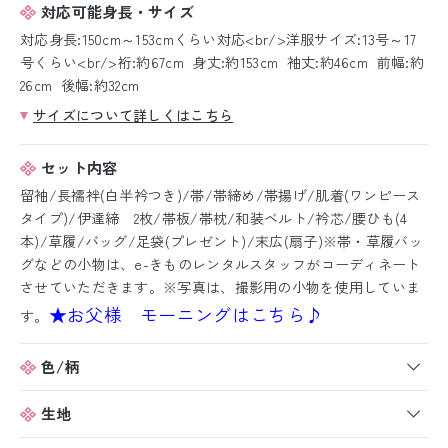
対応可能身長・サイズ
対応身長:150cm～153cmくらい対応<br/>洋服サイズ:13号～17
号くらい<br/>裄:約67cm 身丈:約153cm 袖丈:約46cm 前幅:約
26cm 後幅:約32cm
サイズについて詳しくはこちら
セット内容
留袖/長襦袢(白半衿つき)/帯/帯締め/帯揚げ/肌着(ワンピース
タイプ)/伊達締 2枚/帯板/帯枕/和装ベルト/衿芯/腰ひも(4
本)/草履/バッグ/足袋(プレゼント)/末広(扇子)※帯・草履バッ
グなどの小物は、e-きものレンタルスタッフがコーディネート
させていただきます。※写真は、撮影用の小物を使用していま
★お父様 モーニングはこちら♪
す。
色/柄
生地