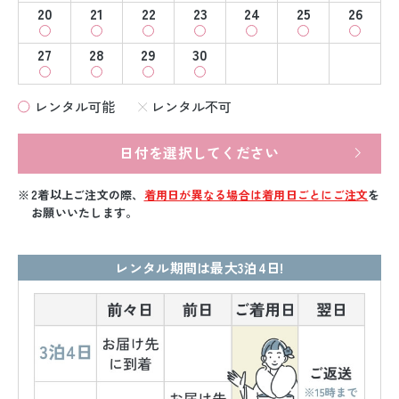
20
21
22
23
24
25
26
27
28
29
30
レンタル可能
レンタル不可
日付を選択してください
2着以上ご注文の際、
着用日が異なる場合は着用日ごとにご注文
を
お願いいたします。
レンタル期間は最大3泊4日!