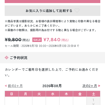
留袖レンタル
お気に入りに追加して比較する
男性礼装レンタル
商品写真は撮影状況、お客様の表示環境等により実物と印象の異なる場合
スーツレンタル
がございます。あらかじめご了承ください。
画像の小物類は、撮影用の為お付けする物と異なる場合がございます。
色打掛&紋付袴レンタル
¥9,800
¥7,840
(税込)
(税込)
白無垢&紋付袴レンタル
セール期間：2026年8月7日 00:00〜2026年8月12日 23:59まで
引き振袖レンタル
ご予約状況
小物販売品
カレンダーでご着用日を選択した上で、ご予約にお進みくださ
い。
2026年08月
前の2ヶ月
次の2ヶ月
日
月
火
水
木
金
土
1