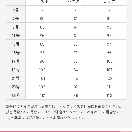
バスト
ウエスト
ヒップ
5号
-
-
-
7号
80
61
91
9号
83
64
93
11号
86
67
95
13号
89
70
97
15号
92
73
99
17号
96
76
105
19号
100
84
107
21号
104
88
109
23号
108
92
111
25号
112
96
113
部分的にサイズが変わる場合は、ヒップサイズを目安にお選びください。
該当号数が7〜9号など、またぐ場合はワンサイズ上のもの(この場合なら9
号)を基準にお選び頂くことをお薦めいたします。