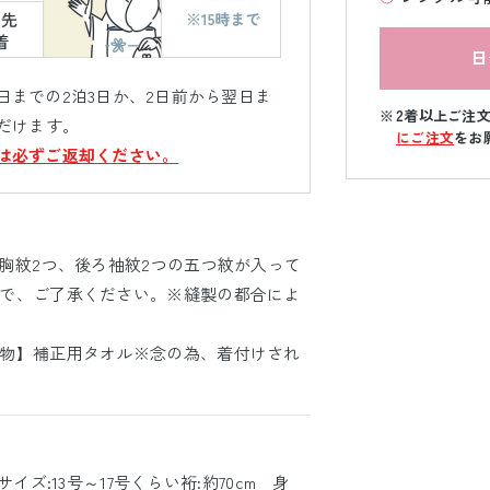
日
までの2泊3日か、2日前から翌日ま
2着以上ご注
だけます。
にご注文
をお
は必ずご返却ください。
胸紋2つ、後ろ袖紋2つの五つ紋が入って
で、ご了承ください。※縫製の都合によ
物】補正用タオル※念の為、着付けされ
サイズ:13号～17号くらい裄:約70cm 身