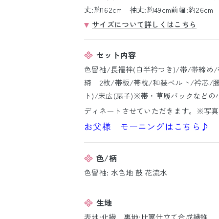
丈:約162cm 袖丈:約49cm前幅:約26cm
サイズについて詳しくはこちら
セット内容
色留袖/長襦袢(白半衿つき)/帯/帯締め
締 2枚/帯板/帯枕/和装ベルト/衿芯/腰
ト)/末広(扇子)※帯・草履バックなど
ディネートさせていただきます。※写真
お父様 モーニングはこちら♪
色/柄
色留袖: 水色地 鼓 花流水
生地
表地:化繊 裏地:比翼仕立て合成繊維