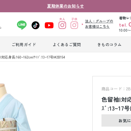
夏期休業のお知らせ
着物レ
法人・グループの
tel.
お客様はこちら
ル
10:00
ご利用ガイド
よくあるご質問
きものコラム
卒業式袴レンタ
応身長:160~162cm|ｻｲｽﾞ:13~17号|#2B154
振袖レンタル
産
ル
ジュニア着物レ
ジュニア洋装レ
ベ
ンタル
ンタル
タ
商品コード：2B1
色留袖|対応身
男性礼装レンタ
ｽﾞ:13~17号
色
スーツレンタル
ル
レ
お気