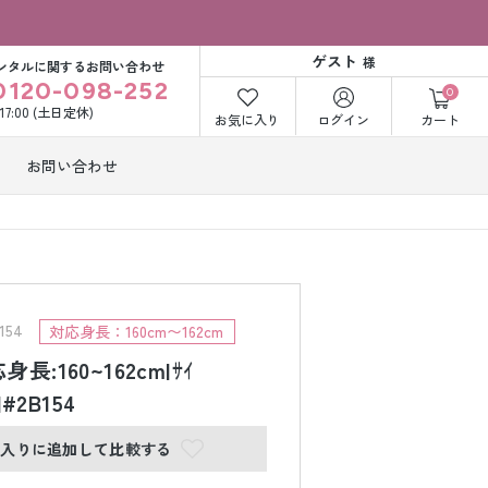
ゲスト
様
ンタルに関するお問い合わせ
0120-098-252
0
〜17:00 (土日定休)
お気に入り
ログイン
カート
お問い合わせ
訪問着・付下げ
着レンタル
レンタル
ビー洋装レン
紋付袴レンタル
ル
54
対応身長：160cm〜162cm
長:160~162cm|ｻｲ
|#2B154
打掛&紋付袴
白無垢&紋付袴
ンタル
レンタル
に入りに追加して比較する