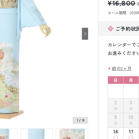
¥16,800
小物販売品
セール期間：2026年8
ご予約状
カレンダーで
お進みくださ
前の2ヶ月
日
月
2
3
9
10
1
/ 9
16
17