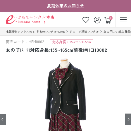
夏期休業のお知らせ
ゲスト
0
宅配着物レンタルのｅ-きものレンタルHOME
ジュニア洋装レンタル
女の子|ｽｰﾂ|対応身長:15
お気に入り
ログイン
カート
商品コード：HEH0002
対応身長：155cm〜165cm
ご利用ガイド
ご注文の流れ
女の子|ｽｰﾂ|対応身長:155~165cm前後|#HEH0002
会社案内
よくあるご質問
きものコラム
お客様の声
法人・グループの
お問い合わせ
お客様はこちら
着物の種類から探す
七五三レンタル