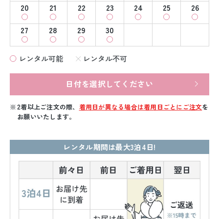
20
21
22
23
24
25
26
27
28
29
30
レンタル可能
レンタル不可
日付を選択してください
2着以上ご注文の際、
着用日が異なる場合は着用日ごとにご注文
を
お願いいたします。
レンタル期間は最大3泊4日!