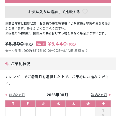
留袖レンタル
お気に入りに追加して比較する
男性礼装レンタル
商品写真は撮影状況、お客様の表示環境等により実物と印象の異なる場合
スーツレンタル
がございます。あらかじめご了承ください。
画像の小物類は、撮影用の為お付けする物と異なる場合がございます。
色打掛&紋付袴レンタル
¥6,800
¥5,440
(税込)
(税込)
白無垢&紋付袴レンタル
セール期間：2026年8月7日 00:00〜2026年8月12日 23:59まで
引き振袖レンタル
ご予約状況
小物販売品
カレンダーでご着用日を選択した上で、ご予約にお進みくださ
い。
2026年08月
前の2ヶ月
次の2ヶ月
日
月
火
水
木
金
土
1