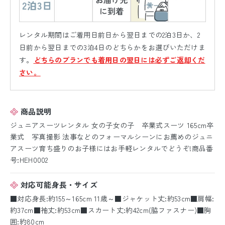
レンタル期間はご着用日前日から翌日までの2泊3日か、2
日前から翌日までの3泊4日のどちらかをお選びいただけま
す。
どちらのプランでも着用日の翌日には必ずご返却くだ
さい。
商品説明
ジュニアスーツレンタル 女の子女の子 卒業式スーツ 165cm卒
業式 写真撮影 法事などのフォーマルシーンにお薦めのジュニ
アスーツ育ち盛りのお子様にはお手軽レンタルでどうぞ!商品番
号:HEH0002
対応可能身長・サイズ
■対応身長:約155～165cm 11歳～■ジャケット丈:約53cm■肩幅:
約37cm■袖丈:約53cm■スカート丈:約42cm(脇ファスナー)■胸
囲:約80cm