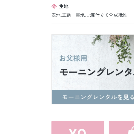
生地
表地:正絹 裏地:比翼仕立て合成繊維