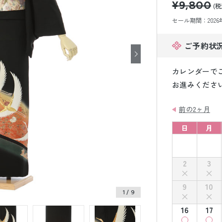
¥9,800
小物販売品
(税
セール期間：2026年8
ご予約状
カレンダーで
お進みくださ
前の2ヶ月
日
月
2
3
9
10
1
/ 9
16
17