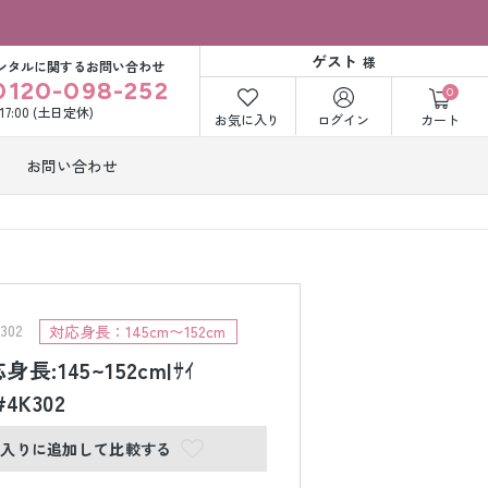
ゲスト
様
ンタルに関するお問い合わせ
0120-098-252
0
〜17:00 (土日定休)
お気に入り
ログイン
カート
お問い合わせ
訪問着・付下げ
着レンタル
レンタル
ビー洋装レン
紋付袴レンタル
ル
02
対応身長：145cm〜152cm
長:145~152cm|ｻｲ
#4K302
打掛&紋付袴
白無垢&紋付袴
ンタル
レンタル
に入りに追加して比較する