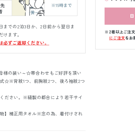
日
までの2泊3日か、2日前から翌日ま
2着以上ご注
だけます。
にご注文
をお
は必ずご返却ください。
母様の装い～☆帯合わせもご好評を頂い
式☆※背紋1つ、前胸紋2つ、後ろ袖紋2つ
ください。※縫製の都合により若干サイ
物】補正用タオル※念の為、着付けされ