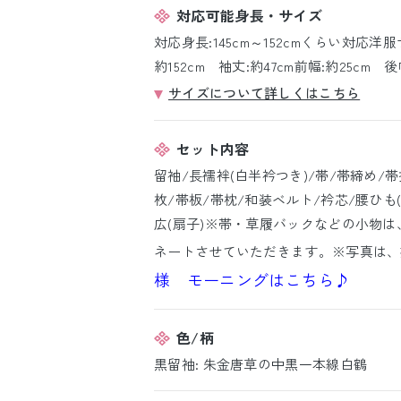
対応可能身長・サイズ
対応身長:145cm～152cmくらい対応洋服
約152cm 袖丈:約47cm前幅:約25cm 後
サイズについて詳しくはこちら
セット内容
留袖/長襦袢(白半衿つき)/帯/帯締め/
枚/帯板/帯枕/和装ベルト/衿芯/腰ひも(
広(扇子)※帯・草履バックなどの小物は
ネートさせていただきます。※写真は、
様 モーニングはこちら♪
色/柄
黒留袖: 朱金唐草の中黒一本線白鶴