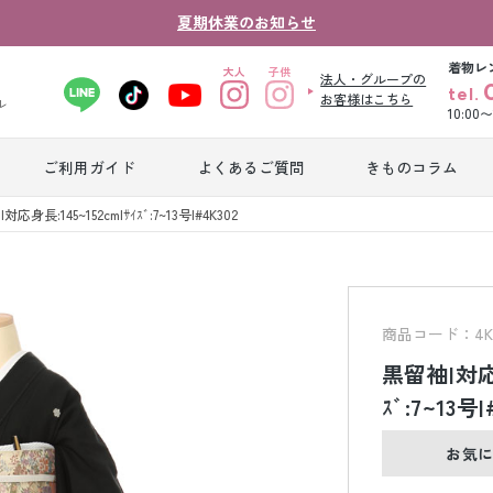
夏期休業のお知らせ
着物レ
法人・グループの
tel.
お客様はこちら
ル
10:00
ご利用ガイド
よくあるご質問
きものコラム
卒業式袴レンタ
応身長:145~152cm|ｻｲｽﾞ:7~13号|#4K302
振袖レンタル
産
ル
ジュニア着物レ
ジュニア洋装レ
ベ
ンタル
ンタル
タ
商品コード：4K3
黒留袖|対応身
男性礼装レンタ
ｽﾞ:7~13号|
色
スーツレンタル
ル
レ
お気