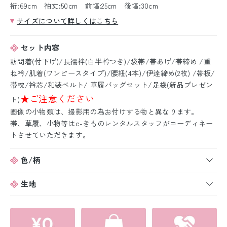
裄:69cm 袖丈:50cm 前幅:25cm 後幅:30cm
サイズについて詳しくはこちら
セット内容
訪問着(付下げ)/長襦袢(白半衿つき)/袋帯/帯あげ/帯締め /重
ね衿/肌着(ワンピースタイプ)/腰紐(4本)/伊逹締め(2枚) /帯板/
帯枕/衿芯/和装ベルト/ 草履バッグセット/足袋(新品プレゼン
★ご注意ください
ト)
画像の小物類は、撮影用の為お付けする物と異なります。
帯、草履、小物等はe-きものレンタルスタッフがコーディネー
トさせていただきます。
色/柄
生地