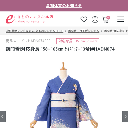
夏期休業のお知らせ
ゲスト
0
宅配着物レンタルのｅ-きものレンタルHOME
訪問着・付下げレンタル
訪問着|対応身長:158~
お気に入り
ログイン
カート
商品コード：HADN074000
対応身長：158cm〜165cm
ご利用ガイド
ご注文の流れ
訪問着|対応身長:158~165cm|ｻｲｽﾞ:7~13号|#HADN074
会社案内
よくあるご質問
きものコラム
お客様の声
法人・グループの
お問い合わせ
お客様はこちら
着物の種類から探す
七五三レンタル