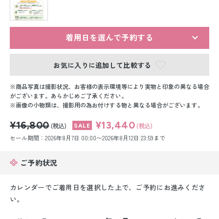
留袖レンタル
男性礼装レンタル
着用日を選んで予約する
スーツレンタル
お気に入りに追加して比較する
色打掛&紋付袴レンタル
商品写真は撮影状況、お客様の表示環境等により実物と印象の異なる場合
白無垢&紋付袴レンタル
がございます。あらかじめご了承ください。
画像の小物類は、撮影用の為お付けする物と異なる場合がございます。
引き振袖レンタル
¥16,800
¥13,440
(税込)
(税込)
セール期間：2026年8月7日 00:00〜2026年8月12日 23:59まで
小物販売品
ご予約状況
カレンダーでご着用日を選択した上で、ご予約にお進みくださ
い。