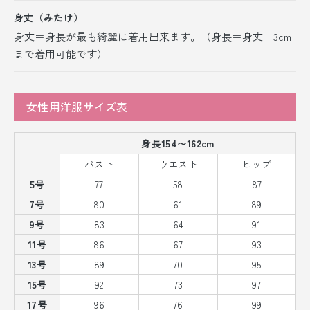
身丈（みたけ）
身丈＝身長が最も綺麗に着用出来ます。（身長＝身丈＋3cm
まで着用可能です）
女性用洋服サイズ表
身長154〜162cm
バスト
ウエスト
ヒップ
5号
77
58
87
7号
80
61
89
9号
83
64
91
11号
86
67
93
13号
89
70
95
15号
92
73
97
17号
96
76
99