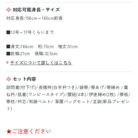
対応可能身長・サイズ
対応身長:158cm～165cm前後
■13号～17号くらいまで
■身丈:166cm 裄:73cm 袖丈:51cm
■前幅:27cm 後幅:32.5cm
サイズについて詳しくはこちら
セット内容
訪問着(付下げ)/長襦袢(白半衿つき)/袋帯/帯あげ/帯締め /重
ね衿/肌着(ワンピースタイプ)/腰紐(4本)/伊逹締め(2枚) /帯板/
帯枕/衿芯/和装ベルト/ 草履バッグセット/足袋(新品プレゼン
ト)
★ご注意ください