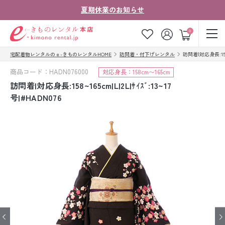
夏期休業のお知らせ
ゲスト
0
宅配着物レンタルのｅ-きものレンタルHOME
訪問着・付下げレンタル
訪問着|対応身長:158~1
お気に入り
ログイン
カート
商品コード：HADN076000
対応身長：158cm〜165cm
ご利用ガイド
ご注文の流れ
訪問着|対応身長:158~165cm|L|2L|ｻｲｽﾞ:13~17
号|#HADN076
会社案内
よくあるご質問
きものコラム
お客様の声
法人・グループの
お問い合わせ
お客様はこちら
着物の種類から探す
七五三レンタル