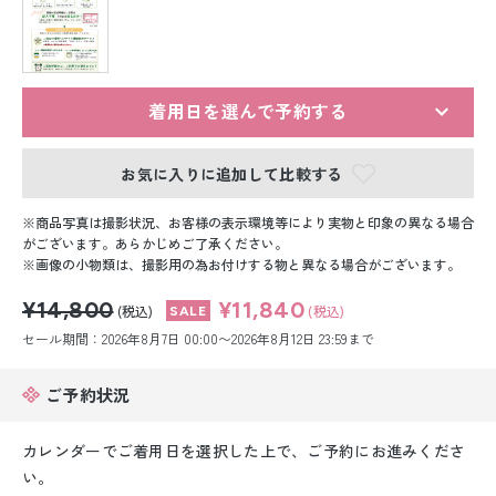
留袖レンタル
男性礼装レンタル
スーツレンタル
着用日を選んで予約する
色打掛&紋付袴レンタル
お気に入りに追加して比較する
白無垢&紋付袴レンタル
商品写真は撮影状況、お客様の表示環境等により実物と印象の異なる場合
がございます。あらかじめご了承ください。
画像の小物類は、撮影用の為お付けする物と異なる場合がございます。
引き振袖レンタル
¥14,800
¥11,840
(税込)
(税込)
小物販売品
セール期間：2026年8月7日 00:00〜2026年8月12日 23:59まで
ご予約状況
カレンダーでご着用日を選択した上で、ご予約にお進みくださ
い。