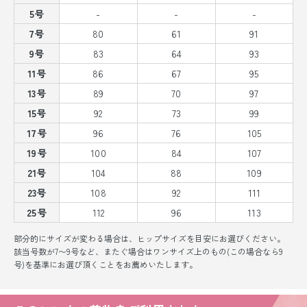
5号
-
-
-
7号
80
61
91
9号
83
64
93
11号
86
67
95
13号
89
70
97
15号
92
73
99
17号
96
76
105
19号
100
84
107
21号
104
88
109
23号
108
92
111
25号
112
96
113
部分的にサイズが変わる場合は、ヒップサイズを目安にお選びください。
該当号数が7〜9号など、またぐ場合はワンサイズ上のもの(この場合なら9
号)を基準にお選び頂くことをお薦めいたします。