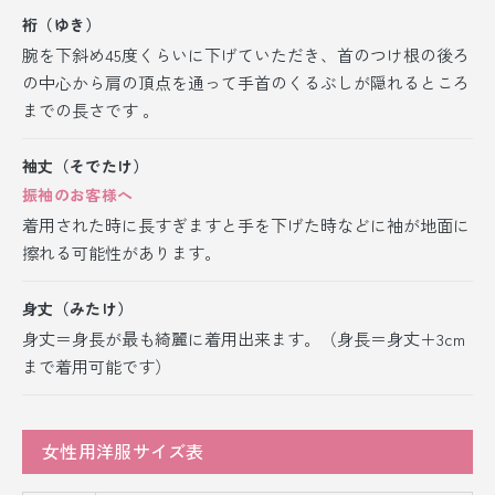
裄（ゆき）
腕を下斜め45度くらいに下げていただき、首のつけ根の後ろ
の中心から肩の頂点を通って手首のくるぶしが隠れるところ
までの長さです 。
袖丈（そでたけ）
振袖のお客様へ
着用された時に長すぎますと手を下げた時などに袖が地面に
擦れる可能性があります。
身丈（みたけ）
身丈＝身長が最も綺麗に着用出来ます。（身長＝身丈＋3cm
まで着用可能です）
女性用洋服サイズ表