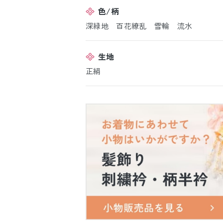
色/柄
深緑地 百花繚乱 雪輪 流水
生地
正絹