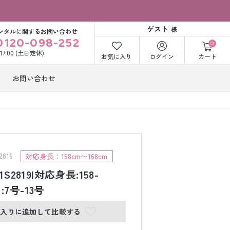
ゲスト
様
ンタルに関するお問い合わせ
0120-098-252
0
〜17:00 (土日定休)
お気に入り
ログイン
カート
お問い合わせ
訪問着・付下げ
着レンタル
レンタル
ビー洋装レン
紋付袴レンタル
ル
819
対応身長：158cm〜168cm
1S2819|対応身長:158-
ﾞ:7号-13号
打掛&紋付袴
白無垢&紋付袴
ンタル
レンタル
に入りに追加して比較する