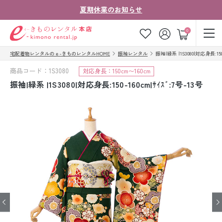
夏期休業のお知らせ
ゲスト
0
宅配着物レンタルのｅ-きものレンタルHOME
振袖レンタル
振袖|緑系 |1S3080|対応身長:150-
お気に入り
ログイン
カート
商品コード：1S3080
対応身長：150cm〜160cm
ご利用ガイド
ご注文の流れ
振袖|緑系 |1S3080|対応身長:150-160cm|ｻｲｽﾞ:7号-13号
会社案内
よくあるご質問
きものコラム
お客様の声
法人・グループの
お問い合わせ
お客様はこちら
着物の種類から探す
七五三レンタル