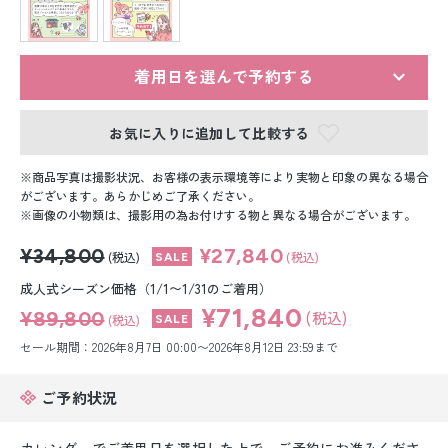
留袖レンタル
男性礼装レンタル
着用日を選んで予約する
スーツレンタル
お気に入りに追加して比較する
色打掛&紋付袴レンタル
商品写真は撮影状況、お客様の表示環境等により実物と印象の異なる場合
白無垢&紋付袴レンタル
がございます。あらかじめご了承ください。
画像の小物類は、撮影用の為お付けする物と異なる場合がございます。
引き振袖レンタル
¥34,800
¥27,840
(税込)
(税込)
小物販売品
成人式シーズン価格（1/1〜1/31のご着用）
¥71,840
¥89,800
(税込)
(税込)
セール期間：2026年8月7日 00:00〜2026年8月12日 23:59まで
ご予約状況