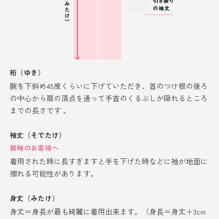
裄（ゆき）
腕を下斜め45度くらいに下げていただき、首のつけ根の後ろ
の中心から肩の頂点を通って手首のくるぶしが隠れるところ
までの長さです 。
袖丈（そでたけ）
振袖のお客様へ
着用された時に長すぎますと手を下げた時などに袖が地面に
擦れる可能性があります。
身丈（みたけ）
身丈＝身長が最も綺麗に着用出来ます。（身長＝身丈＋3cm