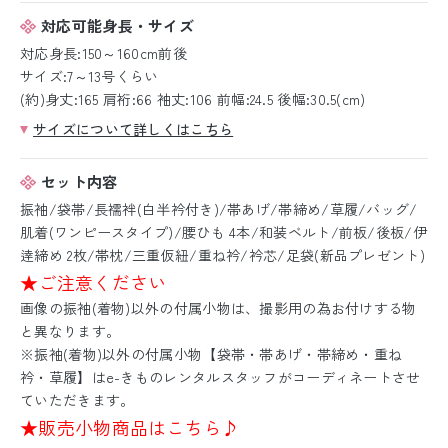
対応可能身長・サイズ
対応身長:150～160cm前後
サイズ:7～13号くらい
(約)身丈:165 肩裄:66 袖丈:106 前幅:24.5 後幅:30.5(cm)
サイズについて詳しくはこちら
セット内容
振袖/袋帯/長襦袢(白半衿付き)/帯あげ/帯締め/草履/バッグ/
肌着(ワンピースタイプ)/腰ひも 4本/和装ベルト/前板/後板/伊
逹締め 2枚/帯枕/三重仮紐/重ね衿/衿芯/足袋(新品プレゼント)
★ご注意ください
画像の振袖(着物)以外の付属小物は、撮影用の為お付けする物
と異なります。
※振袖(着物)以外の付属小物【袋帯・帯あげ・帯締め・重ね
衿・草履】はe-きものレンタルスタッフがコーディネートさせ
ていただきます。
★販売小物商品はこちら♪