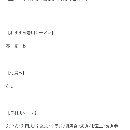
【おすすめ着用シーズン】
春・夏・秋
【付属品】
なし
【ご利用シーン】
入学式/入園式/卒業式/卒園式/謝恩会/式典/七五三/お宮参