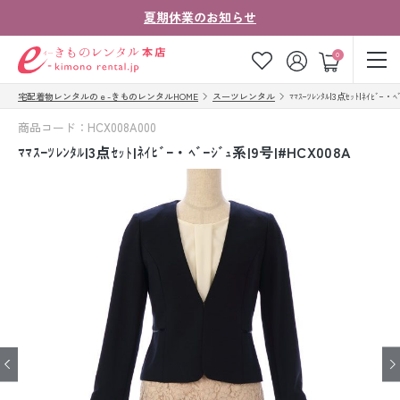
夏期休業のお知らせ
ゲスト
0
宅配着物レンタルのｅ-きものレンタルHOME
スーツレンタル
ﾏﾏｽｰﾂﾚﾝﾀﾙ|3点ｾｯﾄ|ﾈｲﾋﾞｰ・ﾍ
お気に入り
ログイン
カート
商品コード：HCX008A000
ご利用ガイド
ご注文の流れ
ﾏﾏｽｰﾂﾚﾝﾀﾙ|3点ｾｯﾄ|ﾈｲﾋﾞｰ・ﾍﾞｰｼﾞｭ系|9号|#HCX008A
会社案内
よくあるご質問
きものコラム
お客様の声
法人・グループの
お問い合わせ
お客様はこちら
着物の種類から探す
七五三レンタル