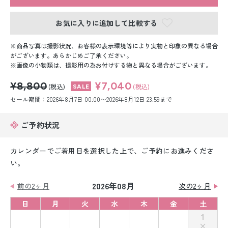
留袖レンタル
お気に入りに追加して比較する
男性礼装レンタル
商品写真は撮影状況、お客様の表示環境等により実物と印象の異なる場合
スーツレンタル
がございます。あらかじめご了承ください。
画像の小物類は、撮影用の為お付けする物と異なる場合がございます。
色打掛&紋付袴レンタル
¥8,800
¥7,040
(税込)
(税込)
白無垢&紋付袴レンタル
セール期間：2026年8月7日 00:00〜2026年8月12日 23:59まで
引き振袖レンタル
ご予約状況
小物販売品
カレンダーでご着用日を選択した上で、ご予約にお進みくださ
い。
2026年08月
前の2ヶ月
次の2ヶ月
日
月
火
水
木
金
土
1