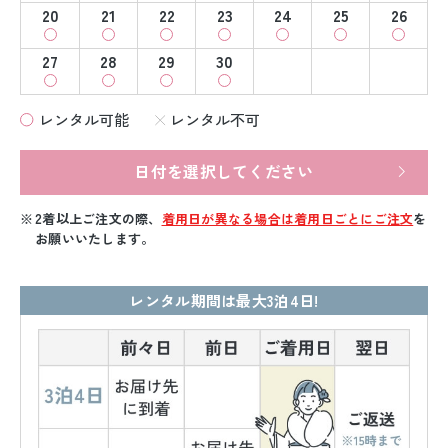
20
21
22
23
24
25
26
27
28
29
30
レンタル可能
レンタル不可
日付を選択してください
2着以上ご注文の際、
着用日が異なる場合は着用日ごとにご注文
を
お願いいたします。
レンタル期間は最大3泊4日!