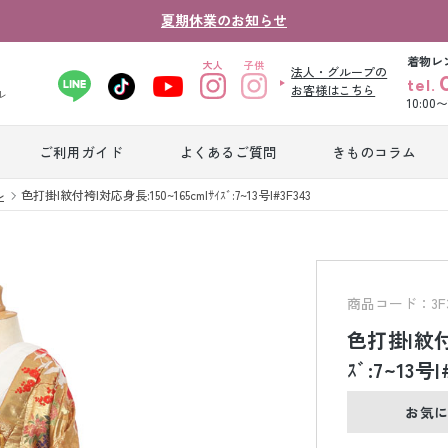
夏期休業のお知らせ
着物レ
法人・グループの
tel.
お客様はこちら
ル
10:00
ご利用ガイド
よくあるご質問
きものコラム
卒業式袴レンタ
ル
色打掛|紋付袴|対応身長:150~165cm|ｻｲｽﾞ:7~13号|#3F343
振袖レンタル
産
ル
ジュニア着物レ
ジュニア洋装レ
ベ
ンタル
ンタル
タ
商品コード：3F3
色打掛|紋付袴
男性礼装レンタ
ｽﾞ:7~13号|
色
スーツレンタル
ル
レ
お気