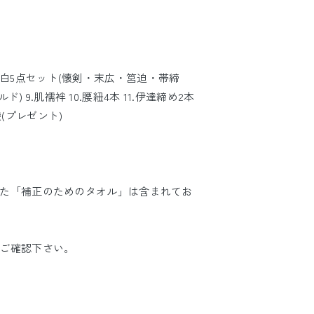
.箱せこ白5点セット(懐剣・末広・筥迫・帯締
ルド) 9.肌襦袢 10.腰紐4本 11.伊達締め2本
足袋(プレゼント)
た「補正のためのタオル」は含まれてお
ご確認下さい。