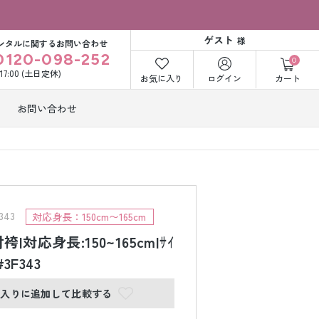
ゲスト
様
ンタルに関するお問い合わせ
0120-098-252
0
〜17:00 (土日定休)
お気に入り
ログイン
カート
お問い合わせ
訪問着・付下げ
着レンタル
レンタル
ビー洋装レン
紋付袴レンタル
ル
43
対応身長：150cm〜165cm
|対応身長:150~165cm|ｻｲ
#3F343
打掛&紋付袴
白無垢&紋付袴
ンタル
レンタル
に入りに追加して比較する