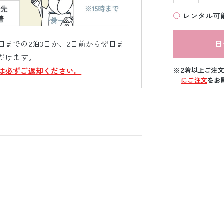
レンタル可
日
までの2泊3日か、2日前から翌日ま
だけます。
2着以上ご注
は必ずご返却ください。
にご注文
をお