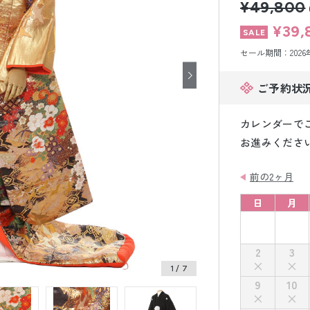
¥49,800
小物販売品
¥39,
セール期間：2026年8
ご予約状
カレンダーで
お進みくださ
前の2ヶ月
日
月
2
3
1
/ 7
9
10