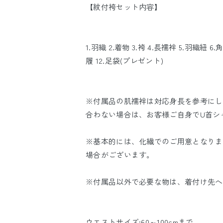
【紋付袴セット内容】
1.羽織 2.着物 3.袴 4.長襦袢 5.羽織紐 6.角
履 12.足袋(プレゼント)
※付属品の肌襦袢は対応身長を参考にし
合わない場合は、お客様ご自身でU首シ
※基本的には、化繊でのご用意となりま
場合がございます。
※付属品以外で必要な物は、着付け先へ
ウエストサイズ:60～100cmまで