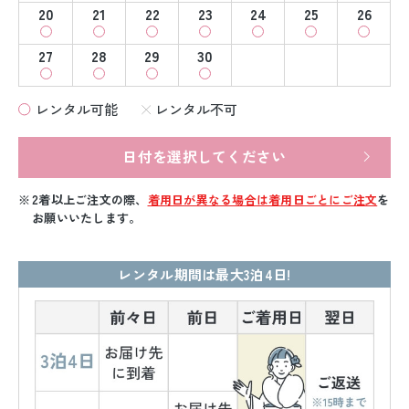
20
21
22
23
24
25
26
27
28
29
30
レンタル可能
レンタル不可
日付を選択してください
2着以上ご注文の際、
着用日が異なる場合は着用日ごとにご注文
を
お願いいたします。
レンタル期間は最大3泊4日!