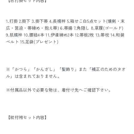
【色打掛セット内容】
1.打掛 2.掛下 3.掛下帯 4.長襦袢 5.箱せこ白5点セット(懐剣・末
広・筥迫・帯締め・抱え帯) 6.帯揚 7.角隠し 8.草履(ゴールド)
9.肌襦袢 10.腰紐4本 11.伊達締め2本 12.帯板2枚 13.帯枕 14.和装
ベルト 15.足袋(プレゼント)
※「かつら」「かんざし」「髪飾り」また「補正のためのタオ
ル」は含まれておりません。
※付属品以外で必要な物は、着付け先へご確認下さい。
【紋付袴セット内容】