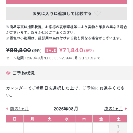
留袖レンタル
お気に入りに追加して比較する
男性礼装レンタル
商品写真は撮影状況、お客様の表示環境等により実物と印象の異なる場合
スーツレンタル
がございます。あらかじめご了承ください。
画像の小物類は、撮影用の為お付けする物と異なる場合がございます。
色打掛&紋付袴レンタル
¥89,800
¥71,840
(税込)
(税込)
白無垢&紋付袴レンタル
セール期間：2026年8月7日 00:00〜2026年8月12日 23:59まで
引き振袖レンタル
ご予約状況
小物販売品
カレンダーでご着用日を選択した上で、ご予約にお進みくださ
い。
2026年08月
前の2ヶ月
次の2ヶ月
日
月
火
水
木
金
土
1