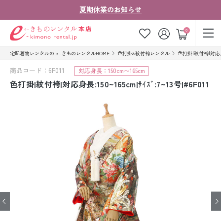
夏期休業のお知らせ
ゲスト
0
宅配着物レンタルのｅ-きものレンタルHOME
色打掛&紋付袴レンタル
色打掛|紋付袴|対応身長:1
お気に入り
ログイン
カート
商品コード：6F011
対応身長：150cm〜165cm
ご利用ガイド
ご注文の流れ
色打掛|紋付袴|対応身長:150~165cm|ｻｲｽﾞ:7~13号|#6F011
会社案内
よくあるご質問
きものコラム
お客様の声
法人・グループの
お問い合わせ
お客様はこちら
着物の種類から探す
七五三レンタル