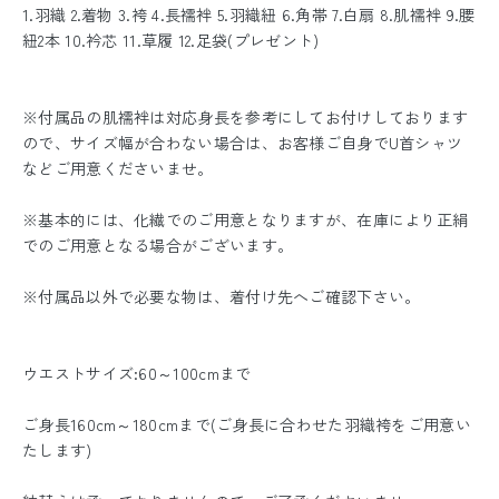
1.羽織 2.着物 3.袴 4.長襦袢 5.羽織紐 6.角帯 7.白扇 8.肌襦袢 9.腰
紐2本 10.衿芯 11.草履 12.足袋(プレゼント)
※付属品の肌襦袢は対応身長を参考にしてお付けしております
ので、サイズ幅が合わない場合は、お客様ご自身でU首シャツ
などご用意くださいませ。
※基本的には、化繊でのご用意となりますが、在庫により正絹
でのご用意となる場合がございます。
※付属品以外で必要な物は、着付け先へご確認下さい。
ウエストサイズ:60～100cmまで
ご身長160cm～180cmまで(ご身長に合わせた羽織袴をご用意い
たします)