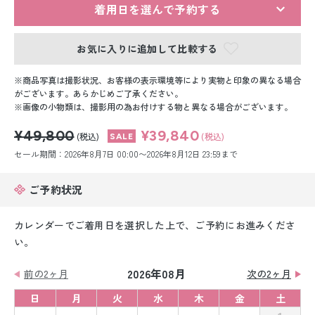
留袖レンタル
着用日を選んで予約する
男性礼装レンタル
お気に入りに追加して比較する
スーツレンタル
商品写真は撮影状況、お客様の表示環境等により実物と印象の異なる場合
がございます。あらかじめご了承ください。
色打掛&紋付袴レンタル
画像の小物類は、撮影用の為お付けする物と異なる場合がございます。
¥49,800
¥39,840
白無垢&紋付袴レンタル
(税込)
(税込)
セール期間：2026年8月7日 00:00〜2026年8月12日 23:59まで
引き振袖レンタル
ご予約状況
小物販売品
カレンダーでご着用日を選択した上で、ご予約にお進みくださ
い。
2026年08月
前の2ヶ月
次の2ヶ月
日
月
火
水
木
金
土