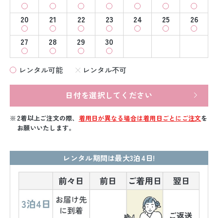
20
21
22
23
24
25
26
27
28
29
30
レンタル可能
レンタル不可
日付を選択してください
2着以上ご注文の際、
着用日が異なる場合は着用日ごとにご注文
を
お願いいたします。
レンタル期間は最大3泊4日!