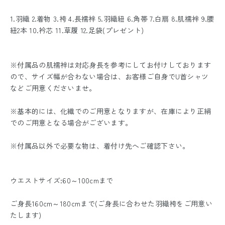
1.羽織 2.着物 3.袴 4.長襦袢 5.羽織紐 6.角帯 7.白扇 8.肌襦袢 9.腰
紐2本 10.衿芯 11.草履 12.足袋(プレゼント)
※付属品の肌襦袢は対応身長を参考にしてお付けしております
ので、サイズ幅が合わない場合は、お客様ご自身でU首シャツ
などご用意くださいませ。
※基本的には、化繊でのご用意となりますが、在庫により正絹
でのご用意となる場合がございます。
※付属品以外で必要な物は、着付け先へご確認下さい。
ウエストサイズ:60～100cmまで
ご身長160cm～180cmまで(ご身長に合わせた羽織袴をご用意い
たします)