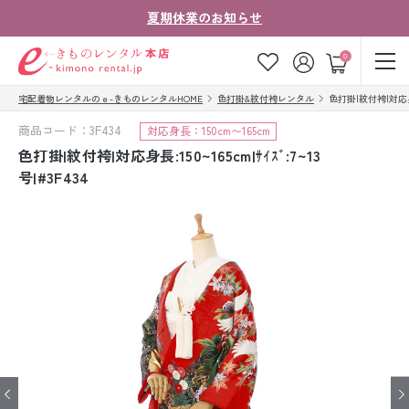
夏期休業のお知らせ
ゲスト
0
宅配着物レンタルのｅ-きものレンタルHOME
色打掛&紋付袴レンタル
色打掛|紋付袴|対応身長:1
お気に入り
ログイン
カート
商品コード：3F434
対応身長：150cm〜165cm
ご利用ガイド
ご注文の流れ
色打掛|紋付袴|対応身長:150~165cm|ｻｲｽﾞ:7~13
号|#3F434
会社案内
よくあるご質問
きものコラム
お客様の声
法人・グループの
お問い合わせ
お客様はこちら
着物の種類から探す
七五三レンタル