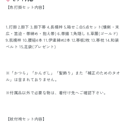
【色打掛セット内容】
1.打掛 2.掛下 3.掛下帯 4.長襦袢 5.箱せこ白5点セット(懐剣・末
広・筥迫・帯締め・抱え帯) 6.帯揚 7.角隠し 8.草履(ゴールド)
9.肌襦袢 10.腰紐4本 11.伊達締め2本 12.帯板2枚 13.帯枕 14.和装
ベルト 15.足袋(プレゼント)
※「かつら」「かんざし」「髪飾り」また「補正のためのタオ
ル」は含まれておりません。
※付属品以外で必要な物は、着付け先へご確認下さい。
【紋付袴セット内容】