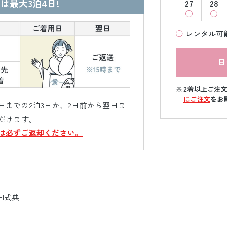
は最大3泊4日!
27
28
レンタル可
日
2着以上ご注
にご注文
をお
までの2泊3日か、2日前から翌日ま
だけます。
は必ずご返却ください。
ｰ|式典