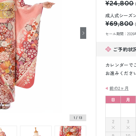
¥24,800
小物販売品
成人式シーズン価
¥69,800
セール期間：2026年8
ご予約状
カレンダーで
お進みくださ
前の2ヶ月
日
月
1
/ 13
2
3
9
10