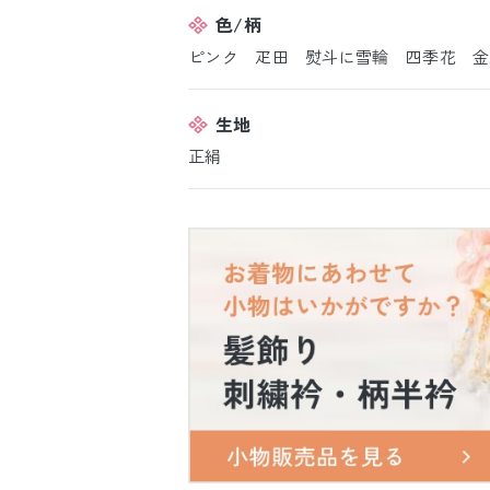
色/柄
ピンク 疋田 熨斗に雪輪 四季花 金
生地
正絹