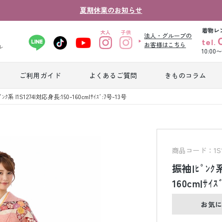
夏期休業のお知らせ
着物レ
法人・グループの
tel.
お客様はこちら
ル
10:00
ご利用ガイド
よくあるご質問
きものコラム
卒業式袴レンタ
ﾝｸ系 |1S1274|対応身長:150-160cm|ｻｲｽﾞ:7号-13号
振袖レンタル
産
ル
ジュニア着物レ
ジュニア洋装レ
ベ
ンタル
ンタル
タ
商品コード：1S1
振袖|ﾋﾟﾝｸ系
男性礼装レンタ
160cm|ｻｲｽ
色
スーツレンタル
ル
レ
お気