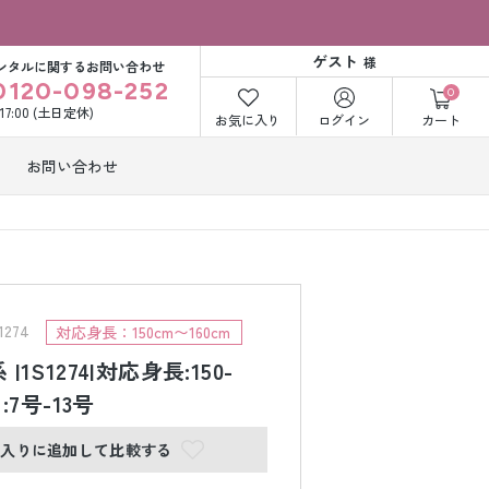
ゲスト
様
ンタルに関するお問い合わせ
0120-098-252
0
〜17:00 (土日定休)
お気に入り
ログイン
カート
お問い合わせ
訪問着・付下げ
着レンタル
レンタル
ビー洋装レン
紋付袴レンタル
ル
274
対応身長：150cm〜160cm
 |1S1274|対応身長:150-
ﾞ:7号-13号
打掛&紋付袴
白無垢&紋付袴
ンタル
レンタル
に入りに追加して比較する