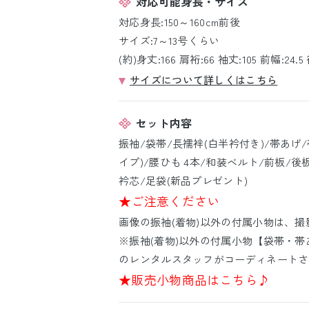
対応可能身長・サイズ
対応身長:150～160cm前後
サイズ:7～13号くらい
(約)身丈:166 肩裄:66 袖丈:105 前幅:24.5 
サイズについて詳しくはこちら
セット内容
振袖/袋帯/長襦袢(白半衿付き)/帯あげ
イプ)/腰ひも 4本/和装ベルト/前板/後
衿芯/足袋(新品プレゼント)
★ご注意ください
画像の振袖(着物)以外の付属小物は、
※振袖(着物)以外の付属小物【袋帯・帯
のレンタルスタッフがコーディネートさ
★販売小物商品はこちら♪