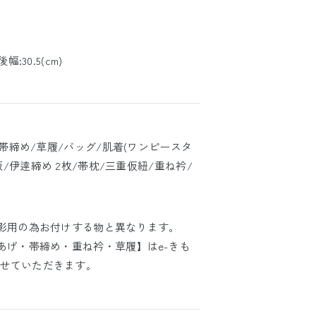
後幅:30.5(cm)
/帯締め/草履/バッグ/肌着(ワンピースタ
板/伊逹締め 2枚/帯枕/三重仮紐/重ね衿/
撮影用の為お付けする物と異なります。
あげ・帯締め・重ね衿・草履】はe-きも
せていただきます。