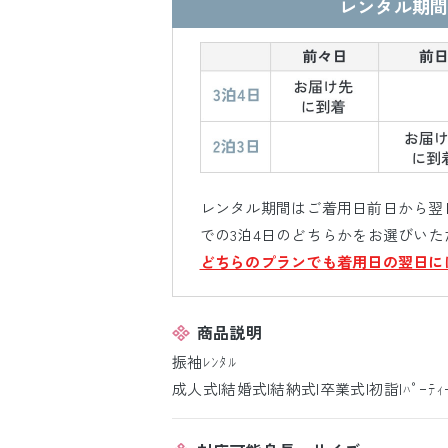
レンタル期間
レンタル期間はご着用日前日から翌日
での3泊4日のどちらかをお選びいた
どちらのプランでも着用日の翌日に
商品説明
振袖ﾚﾝﾀﾙ
成人式|結婚式|結納式|卒業式|初詣|ﾊﾟｰﾃｨ