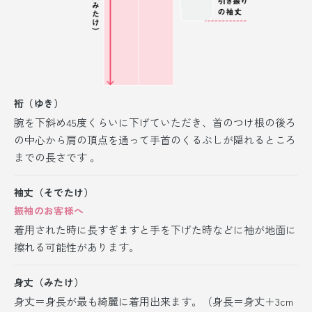
裄（ゆき）
腕を下斜め45度くらいに下げていただき、首のつけ根の後ろ
の中心から肩の頂点を通って手首のくるぶしが隠れるところ
までの長さです 。
袖丈（そでたけ）
振袖のお客様へ
着用された時に長すぎますと手を下げた時などに袖が地面に
擦れる可能性があります。
身丈（みたけ）
身丈＝身長が最も綺麗に着用出来ます。（身長＝身丈＋3cm