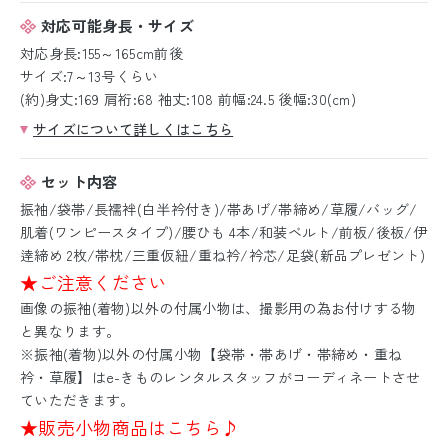
対応可能身長・サイズ
対応身長:155～165cm前後
サイズ:7～13号くらい
(約)身丈:169 肩裄:68 袖丈:108 前幅:24.5 後幅:30(cm)
サイズについて詳しくはこちら
セット内容
振袖/袋帯/長襦袢(白半衿付き)/帯あげ/帯締め/草履/バッグ/
肌着(ワンピースタイプ)/腰ひも 4本/和装ベルト/前板/後板/伊
逹締め 2枚/帯枕/三重仮紐/重ね衿/衿芯/足袋(新品プレゼント)
★ご注意ください
画像の振袖(着物)以外の付属小物は、撮影用の為お付けする物
と異なります。
※振袖(着物)以外の付属小物【袋帯・帯あげ・帯締め・重ね
衿・草履】はe-きものレンタルスタッフがコーディネートさせ
ていただきます。
★販売小物商品はこちら♪