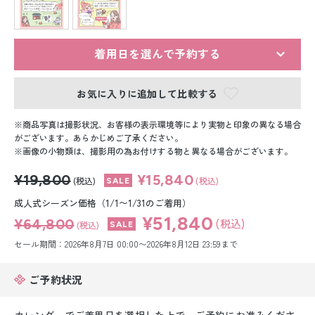
留袖レンタル
男性礼装レンタル
着用日を選んで予約する
スーツレンタル
お気に入りに追加して比較する
色打掛&紋付袴レンタル
商品写真は撮影状況、お客様の表示環境等により実物と印象の異なる場合
白無垢&紋付袴レンタル
がございます。あらかじめご了承ください。
画像の小物類は、撮影用の為お付けする物と異なる場合がございます。
引き振袖レンタル
¥19,800
¥15,840
(税込)
(税込)
小物販売品
成人式シーズン価格（1/1〜1/31のご着用）
¥51,840
¥64,800
(税込)
(税込)
セール期間：2026年8月7日 00:00〜2026年8月12日 23:59まで
ご予約状況