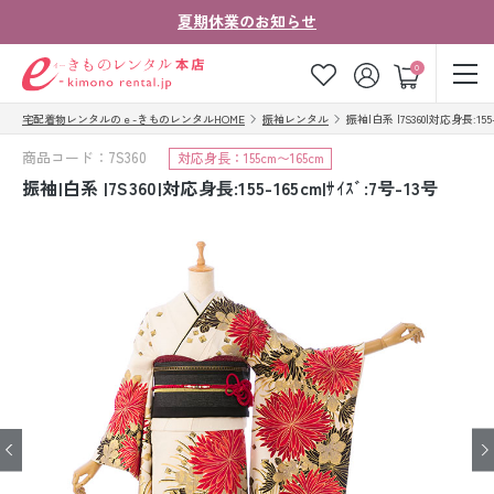
夏期休業のお知らせ
ゲスト
0
宅配着物レンタルのｅ-きものレンタルHOME
振袖レンタル
振袖|白系 |7S360|対応身長:155-1
お気に入り
ログイン
カート
商品コード：7S360
対応身長：155cm〜165cm
ご利用ガイド
ご注文の流れ
振袖|白系 |7S360|対応身長:155-165cm|ｻｲｽﾞ:7号-13号
会社案内
よくあるご質問
きものコラム
お客様の声
法人・グループの
お問い合わせ
お客様はこちら
着物の種類から探す
七五三レンタル