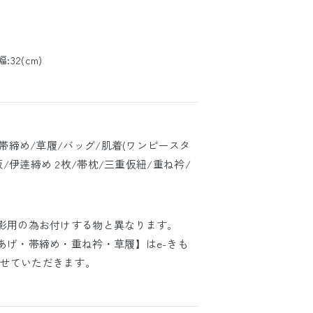
:32(cm)
/帯締め/草履/バッグ/肌着(ワンピースタ
板/伊逹締め 2枚/帯枕/三重仮紐/重ね衿/
撮影用の為お付けする物と異なります。
あげ・帯締め・重ね衿・草履】はe-きも
せていただきます。