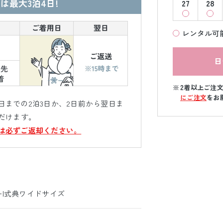
は最大3泊4日!
27
28
レンタル可
日
2着以上ご注
にご注文
をお
までの2泊3日か、2日前から翌日ま
だけます。
は必ずご返却ください。
ｨｰ|式典ワイドサイズ