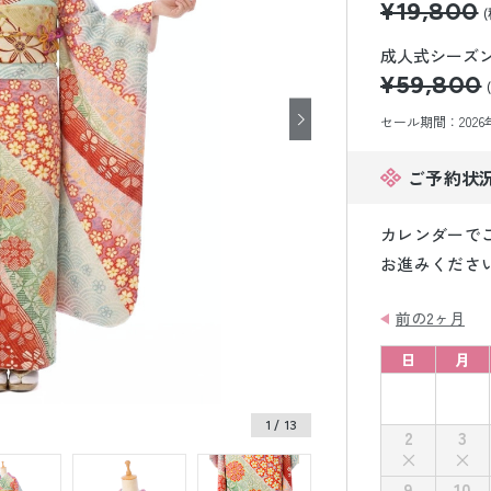
¥19,800
小物販売品
成人式シーズン価
¥59,800
セール期間：2026年8
ご予約状
カレンダーで
お進みくださ
前の2ヶ月
日
月
1
/ 13
2
3
9
10