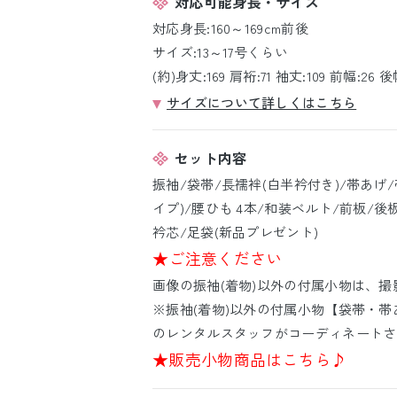
対応可能身長・サイズ
対応身長:160～169cm前後
サイズ:13～17号くらい
(約)身丈:169 肩裄:71 袖丈:109 前幅:26 後幅
サイズについて詳しくはこちら
セット内容
振袖/袋帯/長襦袢(白半衿付き)/帯あげ
イプ)/腰ひも 4本/和装ベルト/前板/後
衿芯/足袋(新品プレゼント)
★ご注意ください
画像の振袖(着物)以外の付属小物は、
※振袖(着物)以外の付属小物【袋帯・帯
のレンタルスタッフがコーディネートさ
★販売小物商品はこちら♪