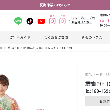
夏期休業のお知らせ
着物レ
法人・グループの
tel.
お客様はこちら
ル
10:00
ご利用ガイド
よくあるご質問
きものコラム
卒業式袴レンタ
ｲﾄﾞ|白系|絞り|6S132|対応身長:160-169cm|ｻｲｽﾞ:13号-17号
振袖レンタル
産
ル
ジュニア着物レ
ジュニア洋装レ
ベ
ンタル
ンタル
タ
商品コード：6S1
振袖|ﾜｲﾄﾞ
男性礼装レンタ
長:160-169
色
スーツレンタル
ル
レ
お気