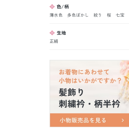
色/柄
薄水色 多色ぼかし 絞り 桜 七宝 
生地
正絹