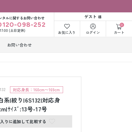
ゲスト
様
ンタルに関するお問い合わせ
0120-098-252
0
〜17:00 (土日定休)
お気に入り
ログイン
カート
お問い合わせ
訪問着・付下げ
着レンタル
レンタル
ビー洋装レン
紋付袴レンタル
ル
32
対応身長：160cm〜169cm
|白系|絞り|6S132|対応身
cm|ｻｲｽﾞ:13号-17号
打掛&紋付袴
白無垢&紋付袴
ンタル
レンタル
に入りに追加して比較する