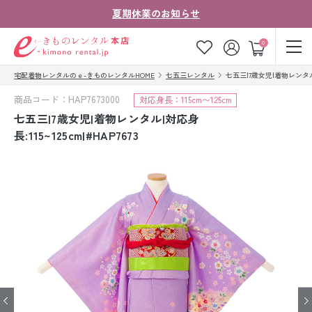
夏期休業のお知らせ
ゲスト
0
宅配着物レンタルのｅ-きものレンタルHOME
七五三レンタル
七五三|7歳女児|着物レンタル|対応
お気に入り
ログイン
カート
商品コード：HAP7673000
対応身長：115cm〜125cm
ご利用ガイド
ご注文の流れ
七五三|7歳女児|着物レンタル|対応身
長:115~125cm|#HAP7673
会社案内
よくあるご質問
きものコラム
お客様の声
法人・グループの
お問い合わせ
お客様はこちら
着物の種類から探す
七五三レンタル