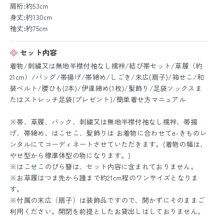
肩裄:約53cm
身丈:約130cm
袖丈:約75cm
セット内容
着物/刺繍又は無地半襟付袖なし襦袢/結び帯セット/草履（約
21cm）/バッグ/帯揚げ/帯締め/しごき/末広(扇子)/箱せこ/和
装ベルト/腰ひも(2本)/伊達締め(1枚)/髪飾り/足袋ソックスま
たはストレッチ足袋(プレゼント)/簡単着せ方マニュアル
※帯、草履、バック、刺繍又は無地半襟付袖なし襦袢、帯揚
げ、帯締め、はこせこ、髪飾りは お着物に合わせてe-きものレ
ンタルにてコーディネートさせていただきます。(着物の幅は、
やせ型から標準体型の物になります。)
※はこせこのびら簪は、セット内容に含まれておりません。
※お草履はつま先から踵まで約21cm程のワンサイズとなりま
す。
※付属の末広（扇子）は装飾品ですので、開かずにそのままご
利用ください。開閉を前提としたお貸出しはしておりません。