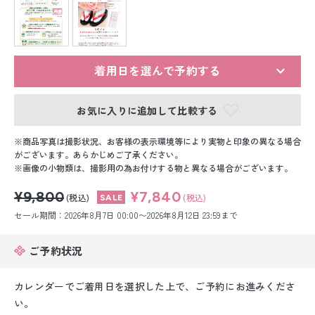
留袖レンタル
男性礼装レンタル
スーツレンタル
着用日を選んで予約する
色打掛&紋付袴レンタル
お気に入りに追加して比較する
白無垢&紋付袴レンタル
商品写真は撮影状況、お客様の表示環境等により実物と印象の異なる場合
がございます。あらかじめご了承ください。
画像の小物類は、撮影用の為お付けする物と異なる場合がございます。
引き振袖レンタル
¥9,800
¥7,840
(税込)
(税込)
小物販売品
セール期間：2026年8月7日 00:00〜2026年8月12日 23:59まで
ご予約状況
カレンダーでご着用日を選択した上で、ご予約にお進みくださ
い。