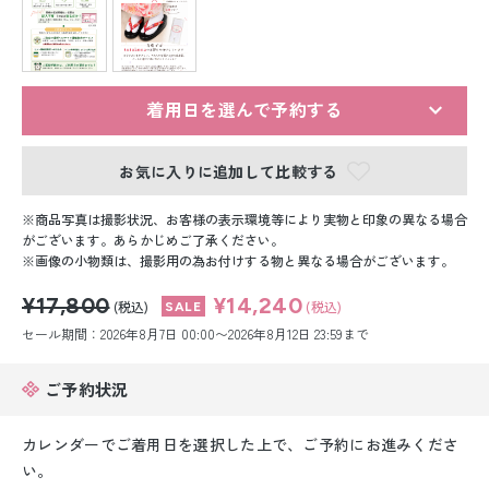
留袖レンタル
男性礼装レンタル
スーツレンタル
着用日を選んで予約する
色打掛&紋付袴レンタル
お気に入りに追加して比較する
白無垢&紋付袴レンタル
商品写真は撮影状況、お客様の表示環境等により実物と印象の異なる場合
がございます。あらかじめご了承ください。
画像の小物類は、撮影用の為お付けする物と異なる場合がございます。
引き振袖レンタル
¥17,800
¥14,240
(税込)
(税込)
小物販売品
セール期間：2026年8月7日 00:00〜2026年8月12日 23:59まで
ご予約状況
カレンダーでご着用日を選択した上で、ご予約にお進みくださ
い。