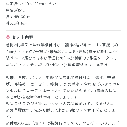
対応身長:110～120cmくらい
肩裄:約51cm
身丈:約130cm
袖丈:約75cm
セット内容
着物/刺繍又は無地半襟付袖なし襦袢/結び帯セット/草履（約
21cm）/バッグ/帯揚げ/帯締め/しごき/末広(扇子)/箱せこ/和
装ベルト/腰ひも(2本)/伊達締め(1枚)/髪飾り/足袋ソックスま
たはストレッチ足袋(プレゼント)/簡単着せ方マニュアル
※帯、草履、バック、刺繍又は無地半襟付袖なし襦袢、帯揚
げ、帯締め、はこせこ、髪飾りは お着物に合わせてe-きものレ
ンタルにてコーディネートさせていただきます。(着物の幅は、
やせ型から標準体型の物になります。)
※はこせこのびら簪は、セット内容に含まれておりません。
※お草履はつま先から踵まで約21cm程のワンサイズとなりま
す。
※付属の末広（扇子）は装飾品ですので、開かずにそのままご