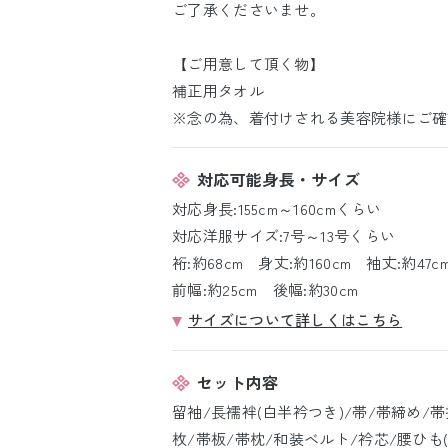
ご了承くださいませ。
【ご用意して頂く物】
補正用タオル
※念の為、着付けされる美容院様にご確
対応可能身長・サイズ
対応身長:155cm～160cmくらい
対応洋服サイズ:7号～13号くらい
裄:約68cm 身丈:約160cm 袖丈:約47c
前幅:約25cm 後幅:約30cm
サイズについて詳しくはこちら
セット内容
留袖/長襦袢(白半衿つき)/帯/帯締め/
枚/帯板/帯枕/和装ベルト/衿芯/腰ひも(