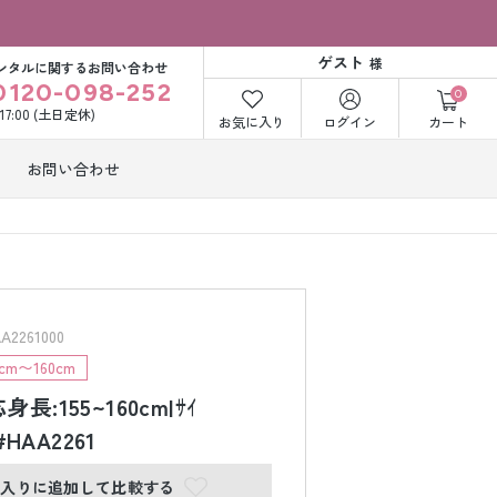
ゲスト
様
ンタルに関するお問い合わせ
0120-098-252
0
〜17:00 (土日定休)
お気に入り
ログイン
カート
お問い合わせ
訪問着・付下げ
着レンタル
レンタル
ビー洋装レン
紋付袴レンタル
ル
261000
m〜160cm
長:155~160cm|ｻｲ
打掛&紋付袴
白無垢&紋付袴
ンタル
レンタル
#HAA2261
に入りに追加して比較する