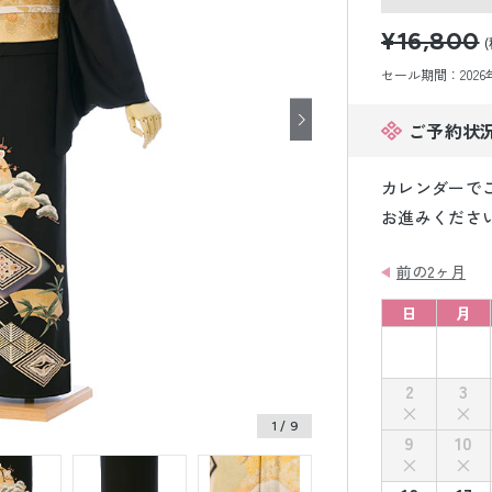
小物販売品
¥16,800
セール期間：2026年8
ご予約状
カレンダーで
お進みくださ
前の2ヶ月
日
月
2
3
1
/ 9
9
10