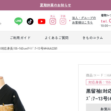
夏期休業のお知らせ
着物レ
法人・グループの
tel.
お客様はこちら
ル
10:00
ご利用ガイド
よくあるご質問
きものコラム
卒業式袴レンタ
対応身長:155~160cm|ｻｲｽﾞ:7~13号|#HAA2261
振袖レンタル
産
ル
ジュニア着物レ
ジュニア洋装レ
ベ
ンタル
ンタル
タ
商品コード：HAA2
対応身長：155c
黒留袖|対応身
男性礼装レンタ
色
スーツレンタル
ル
レ
ｽﾞ:7~13号|
お気