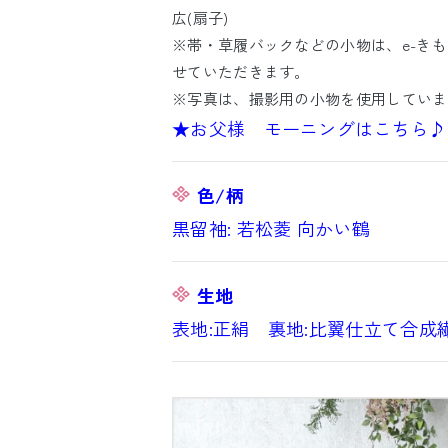
広(扇子)
※帯・草履バックなどの小物は、e-き
せていただきます。
※写真は、撮影用の小物を使用していま
★お父様 モーニングはこちら♪
色/柄
黒留袖: 若松菱 向かい鶴
生地
表地:正絹 裏地:比翼仕立て合成