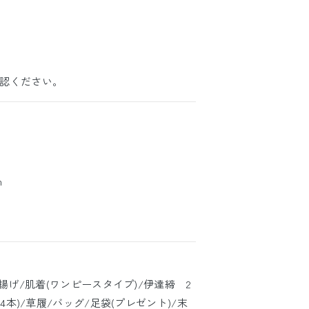
認ください。
m
帯揚げ/肌着(ワンピースタイプ)/伊達締 2
4本)/草履/バッグ/足袋(プレゼント)/末