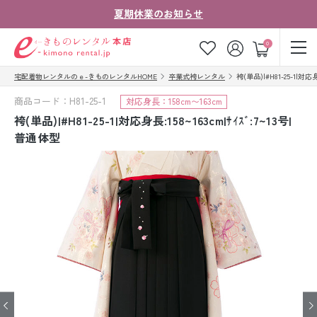
夏期休業のお知らせ
ゲスト
0
宅配着物レンタルのｅ-きものレンタルHOME
卒業式袴レンタル
袴(単品)|#H81-25-1|対応身
お気に入り
ログイン
カート
商品コード：H81-25-1
対応身長：158cm〜163cm
ご利用ガイド
ご注文の流れ
袴(単品)|#H81-25-1|対応身長:158~163cm|ｻｲｽﾞ:7~13号|
普通体型
会社案内
よくあるご質問
きものコラム
お客様の声
法人・グループの
お問い合わせ
お客様はこちら
着物の種類から探す
七五三レンタル