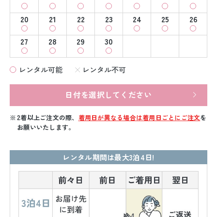
20
21
22
23
24
25
26
27
28
29
30
レンタル可能
レンタル不可
日付を選択してください
2着以上ご注文の際、
着用日が異なる場合は着用日ごとにご注文
を
お願いいたします。
レンタル期間は最大3泊4日!