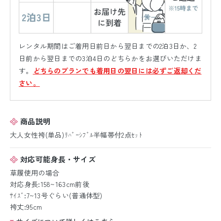
レンタル期間はご着用日前日から翌日までの2泊3日か、2
日前から翌日までの3泊4日のどちらかをお選びいただけま
す。
どちらのプランでも着用日の翌日には必ずご返却くだ
さい。
商品説明
大人女性袴(単品)ﾘﾊﾞｰｼﾌﾞﾙ半幅帯付2点ｾｯﾄ
対応可能身長・サイズ
草履使用の場合
対応身長:158~163cm前後
ｻｲｽﾞ:7~13号ぐらい(普通体型)
袴丈:95cm