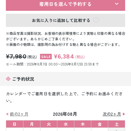
留袖レンタル
着用日を選んで予約する
男性礼装レンタル
お気に入りに追加して比較する
スーツレンタル
商品写真は撮影状況、お客様の表示環境等により実物と印象の異なる場合
がございます。あらかじめご了承ください。
色打掛&紋付袴レンタル
画像の小物類は、撮影用の為お付けする物と異なる場合がございます。
¥7,980
¥6,384
白無垢&紋付袴レンタル
(税込)
(税込)
セール期間：2026年8月7日 00:00〜2026年8月12日 23:59まで
引き振袖レンタル
ご予約状況
小物販売品
カレンダーでご着用日を選択した上で、ご予約にお進みくださ
い。
2026年08月
前の2ヶ月
次の2ヶ月
日
月
火
水
木
金
土