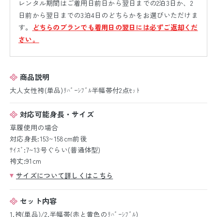
レンタル期間はご着用日前日から翌日までの2泊3日か、2
日前から翌日までの3泊4日のどちらかをお選びいただけま
す。
どちらのプランでも着用日の翌日には必ずご返却くだ
さい。
商品説明
大人女性袴(単品)ﾘﾊﾞｰｼﾌﾞﾙ半幅帯付2点ｾｯﾄ
対応可能身長・サイズ
草履使用の場合
対応身長:153~158cm前後
ｻｲｽﾞ:7~13号ぐらい(普通体型)
袴丈:91cm
サイズについて詳しくはこちら
セット内容
1.袴(単品)/2.半幅帯(赤と黄色のﾘﾊﾞｰｼﾌﾞﾙ)