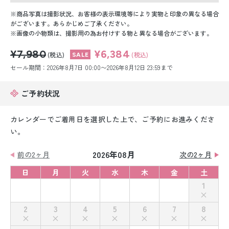
留袖レンタル
商品写真は撮影状況、お客様の表示環境等により実物と印象の異なる場合
がございます。あらかじめご了承ください。
男性礼装レンタル
画像の小物類は、撮影用の為お付けする物と異なる場合がございます。
スーツレンタル
¥7,980
¥6,384
(税込)
(税込)
セール期間：2026年8月7日 00:00〜2026年8月12日 23:59まで
色打掛&紋付袴レンタル
ご予約状況
白無垢&紋付袴レンタル
カレンダーでご着用日を選択した上で、ご予約にお進みくださ
引き振袖レンタル
い。
小物販売品
2026年08月
前の2ヶ月
次の2ヶ月
日
月
火
水
木
金
土
1
2
3
4
5
6
7
8