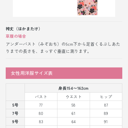
袴丈（はかまたけ）
草履の場合
アンダーバスト（みぞおち）の5cm下から足首くるぶしあた
りまでの長さを、まっすぐ垂直に測ります。
女性用洋服サイズ表
身長154〜162cm
バスト
ウエスト
ヒップ
5号
77
58
87
7号
80
61
89
9号
83
64
91