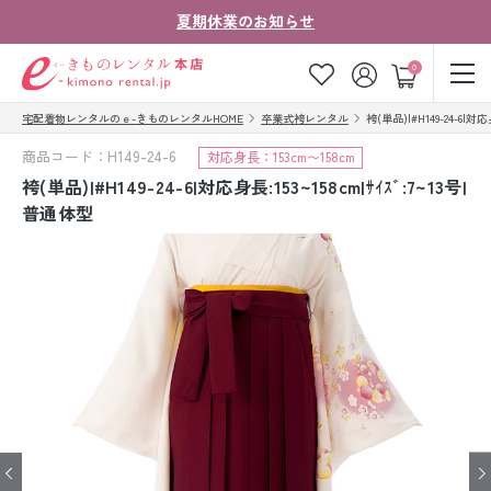
夏期休業のお知らせ
ゲスト
0
宅配着物レンタルのｅ-きものレンタルHOME
卒業式袴レンタル
袴(単品)|#H149-24-6|対応
お気に入り
ログイン
カート
商品コード：H149-24-6
対応身長：153cm〜158cm
ご利用ガイド
ご注文の流れ
袴(単品)|#H149-24-6|対応身長:153~158cm|ｻｲｽﾞ:7~13号|
普通体型
会社案内
よくあるご質問
きものコラム
お客様の声
法人・グループの
お問い合わせ
お客様はこちら
着物の種類から探す
七五三レンタル