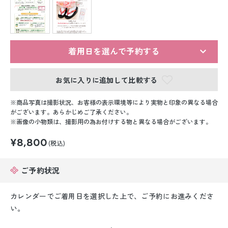
留袖レンタル
男性礼装レンタル
スーツレンタル
着用日を選んで予約する
色打掛&紋付袴レンタル
お気に入りに追加して比較する
白無垢&紋付袴レンタル
商品写真は撮影状況、お客様の表示環境等により実物と印象の異なる場合
がございます。あらかじめご了承ください。
画像の小物類は、撮影用の為お付けする物と異なる場合がございます。
引き振袖レンタル
¥8,800
(税込)
小物販売品
ご予約状況
カレンダーでご着用日を選択した上で、ご予約にお進みくださ
い。