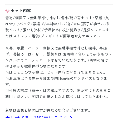
セット内容
着物/刺繍又は無地半襟付袖なし襦袢/結び帯セット/草履（約
21cm）/バッグ/帯揚げ/帯締め/しごき/末広(扇子)/箱せこ/和
装ベルト/腰ひも(2本)/伊達締め(1枚)/髪飾り/足袋ソックスま
たはストレッチ足袋(プレゼント)/簡単着せ方マニュアル
※帯、草履、バック、刺繍又は無地半襟付袖なし襦袢、帯揚
げ、帯締め、はこせこ、髪飾りは お着物に合わせてe-きものレ
ンタルにてコーディネートさせていただきます。(着物の幅は、
やせ型から標準体型の物になります。)
※はこせこのびら簪は、セット内容に含まれておりません。
※お草履はつま先から踵まで約21cm程のワンサイズとなりま
す。
※付属の末広（扇子）は装飾品ですので、開かずにそのままご
利用ください。開閉を前提としたお貸出しはしておりません。
着物は画像と柄の出方が異なる場合がございます。
★お母さま 訪問着はこちら♪