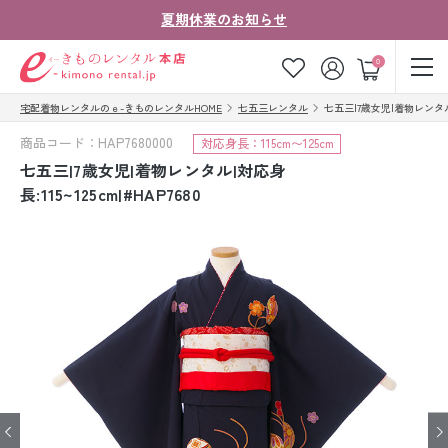
夏期休業のお知らせ
ゲスト
0
宅配着物レンタルのｅ-きものレンタルHOME
七五三レンタル
七五三|7歳女児|着物レンタル|対応
お気に入り
ログイン
カート
商品コード：HAP7680000
対応身長：115cm〜125cm
ご利用ガイド
ご注文の流れ
七五三|7歳女児|着物レンタル|対応身
長:115~125cm|#HAP7680
会社案内
よくあるご質問
きものコラム
お客様の声
法人・グループの
お問い合わせ
お客様はこちら
着物の種類から探す
七五三レンタル