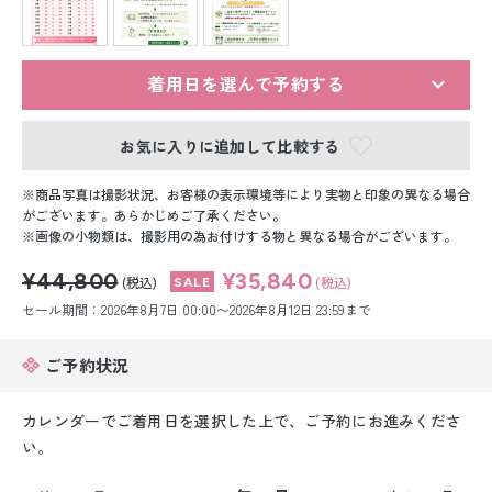
留袖レンタル
男性礼装レンタル
着用日を選んで予約する
スーツレンタル
お気に入りに追加して比較する
色打掛&紋付袴レンタル
商品写真は撮影状況、お客様の表示環境等により実物と印象の異なる場合
白無垢&紋付袴レンタル
がございます。あらかじめご了承ください。
画像の小物類は、撮影用の為お付けする物と異なる場合がございます。
引き振袖レンタル
¥44,800
¥35,840
(税込)
(税込)
セール期間：2026年8月7日 00:00〜2026年8月12日 23:59まで
小物販売品
ご予約状況
カレンダーでご着用日を選択した上で、ご予約にお進みくださ
い。