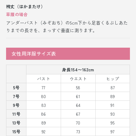
袴丈（はかまたけ）
草履の場合
アンダーバスト（みぞおち）の5cm下から足首くるぶしあた
りまでの長さを、まっすぐ垂直に測ります。
女性用洋服サイズ表
身長154〜162cm
バスト
ウエスト
ヒップ
5号
77
58
87
7号
80
61
89
9号
83
64
91
11号
86
67
93
13号
89
70
95
15号
92
73
97