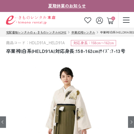
夏期休業のお知らせ
ゲスト
0
宅配着物レンタルのｅ-きものレンタルHOME
卒業式袴レンタル
卒業袴|白系|HELD91A|対応身長
お気に入り
ログイン
カート
商品コード：HDLD91A_HELD91A
対応身長：158cm〜162cm
ご利用ガイド
ご注文の流れ
卒業袴|白系|HELD91A|対応身長:158-162cm|ｻｲｽﾞ:7-13号
会社案内
よくあるご質問
きものコラム
お客様の声
法人・グループの
お問い合わせ
お客様はこちら
着物の種類から探す
七五三レンタル