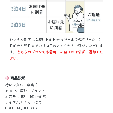
レンタル期間はご着用日前日から翌日までの2泊3日か、2
日前から翌日までの3泊4日のどちらかをお選びいただけま
す。
どちらのプランでも着用日の翌日には必ずご返却くだ
さい。
商品説明
袴レンタル 卒業式
JS×中村里砂 ブランド
対応身長:158～162cm前後
サイズ:13号くらいまで
HDLD91A_HELD91A