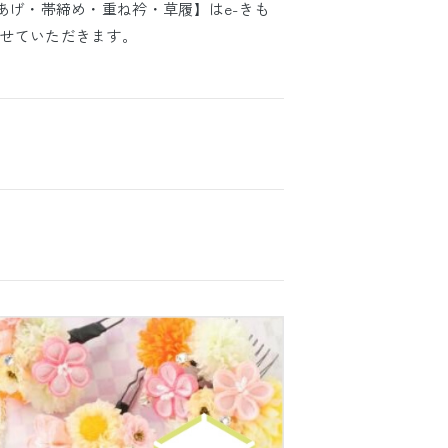
あげ・帯締め・重ね衿・草履】はe-きも
せていただきます。