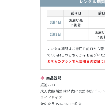
レンタル期間
レンタル期間はご着用日前日から翌日
での3泊4日のどちらかをお選びいた
どちらのプランでも着用日の翌日に
商品説明
振袖ﾚﾝﾀﾙ
成人式|結婚式|結納式|卒業式|初詣|ﾊﾟｰﾃｨ
ワイドサイズ
対応身長:158～168cm前後