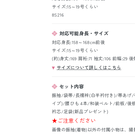
サイズ:15～19号くらい
8S216
対応可能身長・サイズ
対応身長:158～168cm前後
サイズ:15～19号くらい
(約)身丈:169 肩裄:71 袖丈:106 前幅:29 後幅
サイズについて詳しくはこちら
セット内容
振袖/袋帯/長襦袢(白半衿付き)/帯あげ
イプ)/腰ひも 4本/和装ベルト/前板/後
衿芯/足袋(新品プレゼント)
★ご注意ください
画像の振袖(着物)以外の付属小物は、