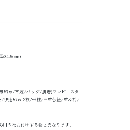
:34.5(cm)
/帯締め/草履/バッグ/肌着(ワンピースタ
板/伊逹締め 2枚/帯枕/三重仮紐/重ね衿/
撮影用の為お付けする物と異なります。