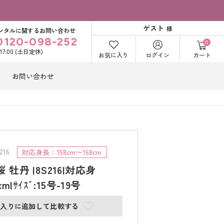
ゲスト
様
ンタルに関するお問い合わせ
0120-098-252
0
〜17:00 (土日定休)
お気に入り
ログイン
カート
お問い合わせ
訪問着・付下げ
着レンタル
レンタル
ビー洋装レン
紋付袴レンタル
ル
16
対応身長：158cm〜168cm
 牡丹 |8S216|対応身
cm|ｻｲｽﾞ:15号-19号
打掛&紋付袴
白無垢&紋付袴
ンタル
レンタル
に入りに追加して比較する