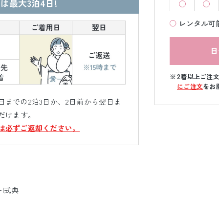
は最大3泊4日!
レンタル可
日
2着以上ご注
にご注文
をお
までの2泊3日か、2日前から翌日ま
だけます。
は必ずご返却ください。
ｰ|式典