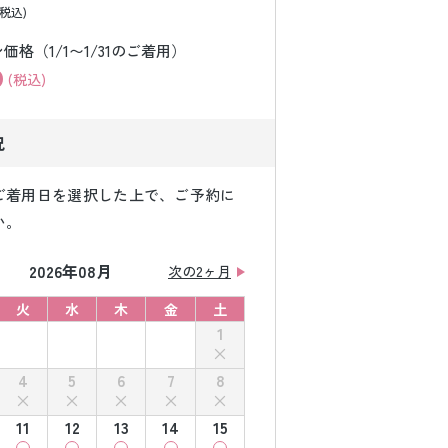
(税込)
格（1/1〜1/31のご着用）
0
(税込)
況
ご着用日を選択した上で、ご予約に
い。
2026年08月
次の2ヶ月
火
水
木
金
土
1
4
5
6
7
8
11
12
13
14
15