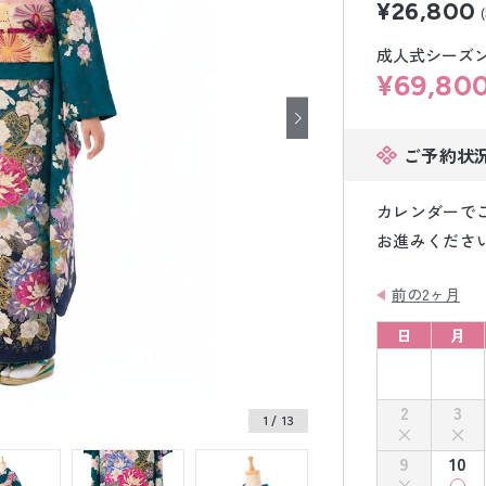
¥26,800
小物販売品
成人式シーズン価
¥69,80
ご予約状
カレンダーで
お進みくださ
前の2ヶ月
日
月
2
3
1
/ 13
9
10