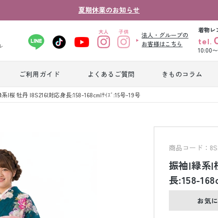
夏期休業のお知らせ
着物レ
法人・グループの
tel.
お客様はこちら
ル
10:00
ご利用ガイド
よくあるご質問
きものコラム
卒業式袴レンタ
系|桜 牡丹 |8S216|対応身長:158-168cm|ｻｲｽﾞ:15号-19号
振袖レンタル
産
ル
ジュニア着物レ
ジュニア洋装レ
ベ
ンタル
ンタル
タ
商品コード：8S2
振袖|緑系|桜
男性礼装レンタ
長:158-168
色
スーツレンタル
ル
レ
お気