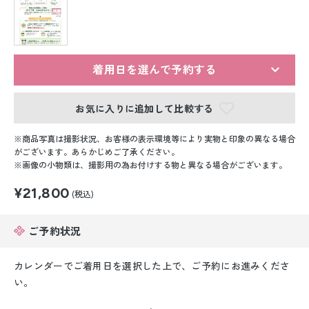
留袖レンタル
男性礼装レンタル
スーツレンタル
着用日を選んで予約する
色打掛&紋付袴レンタル
お気に入りに追加して比較する
白無垢&紋付袴レンタル
商品写真は撮影状況、お客様の表示環境等により実物と印象の異なる場合
がございます。あらかじめご了承ください。
画像の小物類は、撮影用の為お付けする物と異なる場合がございます。
引き振袖レンタル
¥21,800
(税込)
小物販売品
ご予約状況
カレンダーでご着用日を選択した上で、ご予約にお進みくださ
い。