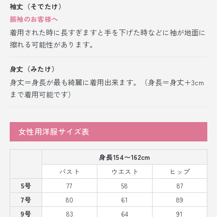
袖丈（そでたけ）
振袖のお客様へ
着用された時に長すぎますと手を下げた時などに袖が地面に
擦れる可能性があります。
身丈（みたけ）
身丈＝身長が最も綺麗に着用出来ます。（身長＝身丈＋3cm
まで着用可能です）
女性用洋服サイズ表
身長154〜162cm
バスト
ウエスト
ヒップ
5号
77
58
87
7号
80
61
89
9号
83
64
91