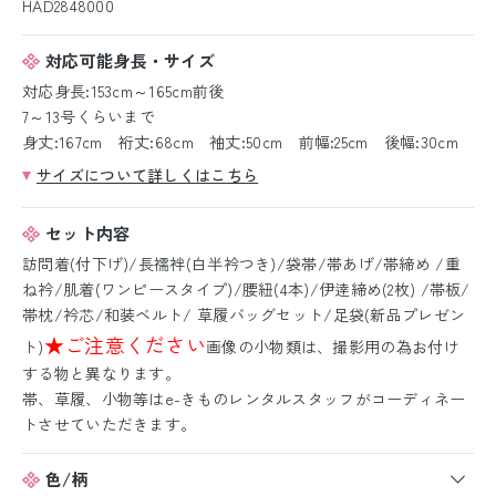
HAD2848000
対応可能身長・サイズ
対応身長:153cm～165cm前後
7～13号くらいまで
身丈:167cm 裄丈:68cm 袖丈:50cm 前幅:25cm 後幅:30cm
サイズについて詳しくはこちら
セット内容
訪問着(付下げ)/長襦袢(白半衿つき)/袋帯/帯あげ/帯締め /重
ね衿/肌着(ワンピースタイプ)/腰紐(4本)/伊逹締め(2枚) /帯板/
帯枕/衿芯/和装ベルト/ 草履バッグセット/足袋(新品プレゼン
★ご注意ください
ト)
画像の小物類は、撮影用の為お付け
する物と異なります。
帯、草履、小物等はe-きものレンタルスタッフがコーディネー
トさせていただきます。
色/柄