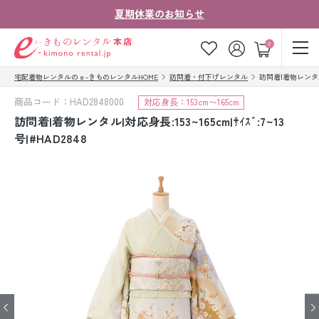
夏期休業のお知らせ
ゲスト
0
宅配着物レンタルのｅ-きものレンタルHOME
訪問着・付下げレンタル
訪問着|着物レンタル|対応
お気に入り
ログイン
カート
商品コード：HAD2848000
対応身長：153cm〜165cm
ご利用ガイド
ご注文の流れ
訪問着|着物レンタル|対応身長:153~165cm|ｻｲｽﾞ:7~13
号|#HAD2848
会社案内
よくあるご質問
きものコラム
お客様の声
法人・グループの
お問い合わせ
お客様はこちら
着物の種類から探す
七五三レンタル