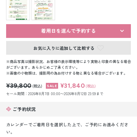
留袖レンタル
男性礼装レンタル
スーツレンタル
着用日を選んで予約する
色打掛&紋付袴レンタル
お気に入りに追加して比較する
白無垢&紋付袴レンタル
商品写真は撮影状況、お客様の表示環境等により実物と印象の異なる場合
がございます。あらかじめご了承ください。
画像の小物類は、撮影用の為お付けする物と異なる場合がございます。
引き振袖レンタル
¥39,800
¥31,840
(税込)
(税込)
小物販売品
セール期間：2026年8月7日 00:00〜2026年8月12日 23:59まで
ご予約状況
カレンダーでご着用日を選択した上で、ご予約にお進みくださ
い。