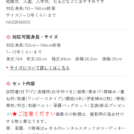
結婚式、入園、入学式、七五三などにおすすめです
対応身長:153～164cm前後
サイズ:7～13号くらいまで
HAD2854000
対応可能身長・サイズ
対応身長:153cm～164cm前後
7～13号くらいまで
身丈:164 裄丈:68cm 袖丈:49cm 前幅:24.5cm 後幅:30cm
サイズについて詳しくはこちら
セット内容
訪問着(付下げ)/長襦袢(白半衿つき)/袋帯/帯あげ/帯締め /重
ね衿/肌着(ワンピースタイプ)/腰紐(4本)/伊逹締め(2枚) /帯板/
帯枕/衿芯/和装ベルト/ 草履バッグセット/足袋(新品プレゼン
★ご注意ください
ト)
画像の小物類は、撮影用の為お付け
する物と異なります。
帯、草履、小物等はe-きものレンタルスタッフがコーディネー