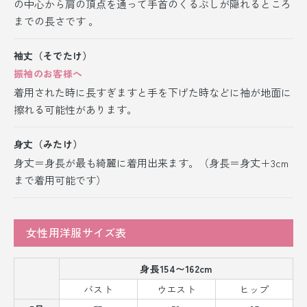
の中心から肩の頂点を通って手首のくるぶしが隠れるところ
までの長さです 。
袖丈（そでたけ）
振袖のお客様へ
着用された時に長すぎますと手を下げた時などに袖が地面に
擦れる可能性があります。
身丈（みたけ）
身丈＝身長が最も綺麗に着用出来ます。（身長＝身丈＋3cm
まで着用可能です）
女性用洋服サイズ表
身長154〜162cm
バスト
ウエスト
ヒップ