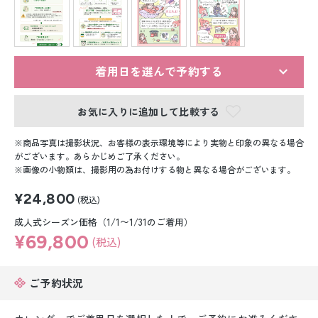
留袖レンタル
男性礼装レンタル
スーツレンタル
着用日を選んで予約する
色打掛&紋付袴レンタル
お気に入りに追加して比較する
白無垢&紋付袴レンタル
商品写真は撮影状況、お客様の表示環境等により実物と印象の異なる場合
がございます。あらかじめご了承ください。
画像の小物類は、撮影用の為お付けする物と異なる場合がございます。
引き振袖レンタル
¥24,800
(税込)
小物販売品
成人式シーズン価格（1/1〜1/31のご着用）
¥69,800
(税込)
ご予約状況