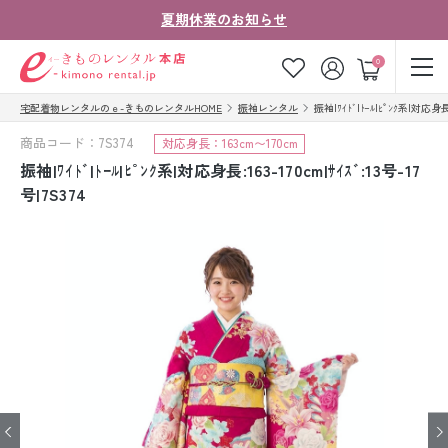
夏期休業のお知らせ
ゲスト
0
宅配着物レンタルのｅ-きものレンタルHOME
振袖レンタル
振袖|ﾜｲﾄﾞ|ﾄｰﾙ|ﾋﾟﾝｸ系|対応身長:1
お気に入り
ログイン
カート
商品コード：7S374
対応身長：163cm〜170cm
ご利用ガイド
ご注文の流れ
振袖|ﾜｲﾄﾞ|ﾄｰﾙ|ﾋﾟﾝｸ系|対応身長:163-170cm|ｻｲｽﾞ:13号-17
号|7S374
会社案内
よくあるご質問
きものコラム
お客様の声
法人・グループの
お問い合わせ
お客様はこちら
着物の種類から探す
七五三レンタル