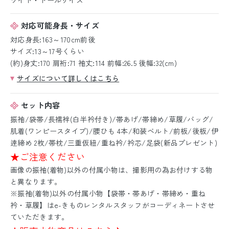
対応可能身長・サイズ
対応身長:163～170cm前後
サイズ:13～17号くらい
(約)身丈:170 肩裄:71 袖丈:114 前幅:26.5 後幅:32(cm)
サイズについて詳しくはこちら
セット内容
振袖/袋帯/長襦袢(白半衿付き)/帯あげ/帯締め/草履/バッグ/
肌着(ワンピースタイプ)/腰ひも 4本/和装ベルト/前板/後板/伊
逹締め 2枚/帯枕/三重仮紐/重ね衿/衿芯/足袋(新品プレゼント)
★ご注意ください
画像の振袖(着物)以外の付属小物は、撮影用の為お付けする物
と異なります。
※振袖(着物)以外の付属小物【袋帯・帯あげ・帯締め・重ね
衿・草履】はe-きものレンタルスタッフがコーディネートさせ
ていただきます。