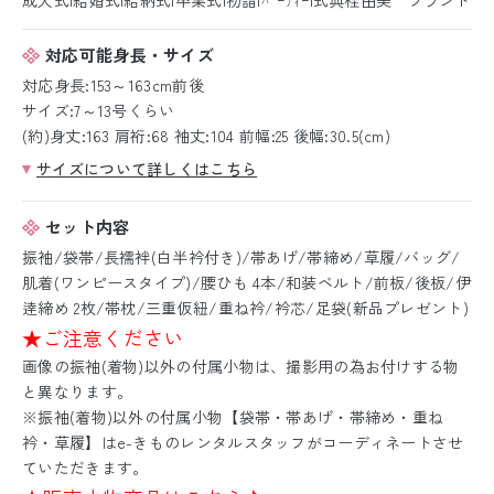
対応可能身長・サイズ
対応身長:153～163cm前後
サイズ:7～13号くらい
(約)身丈:163 肩裄:68 袖丈:104 前幅:25 後幅:30.5(cm)
サイズについて詳しくはこちら
セット内容
振袖/袋帯/長襦袢(白半衿付き)/帯あげ/帯締め/草履/バッグ/
肌着(ワンピースタイプ)/腰ひも 4本/和装ベルト/前板/後板/伊
逹締め 2枚/帯枕/三重仮紐/重ね衿/衿芯/足袋(新品プレゼント)
★ご注意ください
画像の振袖(着物)以外の付属小物は、撮影用の為お付けする物
と異なります。
※振袖(着物)以外の付属小物【袋帯・帯あげ・帯締め・重ね
衿・草履】はe-きものレンタルスタッフがコーディネートさせ
ていただきます。