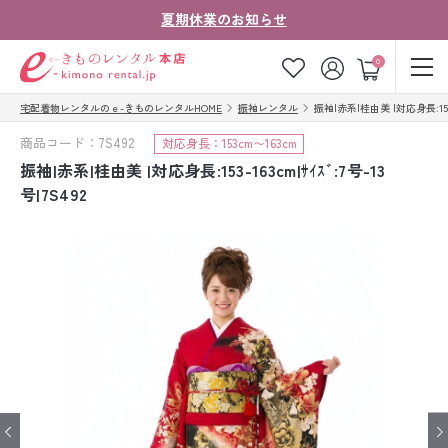
夏期休業のお知らせ
ゲスト
0
宅配着物レンタルのｅ-きものレンタルHOME
振袖レンタル
振袖|赤系|桂由美 |対応身長:153-16
お気に入り
ログイン
カート
商品コード：7S492
対応身長：153cm〜163cm
ご利用ガイド
ご注文の流れ
振袖|赤系|桂由美 |対応身長:153-163cm|ｻｲｽﾞ:7号-13
号|7S492
会社案内
よくあるご質問
きものコラム
お客様の声
法人・グループの
お問い合わせ
お客様はこちら
着物の種類から探す
七五三レンタル