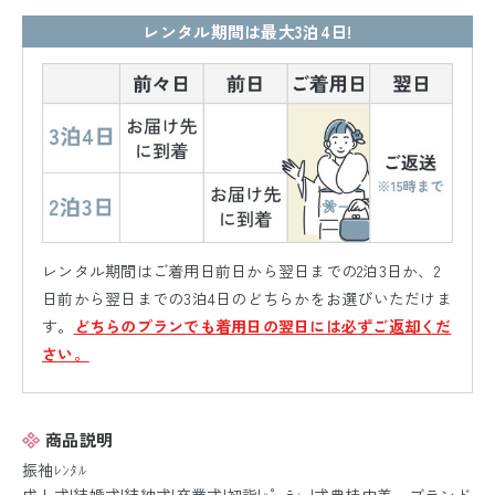
レンタル期間は最大3泊4日!
レンタル期間はご着用日前日から翌日までの2泊3日か、2
日前から翌日までの3泊4日のどちらかをお選びいただけま
す。
どちらのプランでも着用日の翌日には必ずご返却くだ
さい。
商品説明
振袖ﾚﾝﾀﾙ
成人式|結婚式|結納式|卒業式|初詣|ﾊﾟｰﾃｨｰ|式典桂由美 ブランド