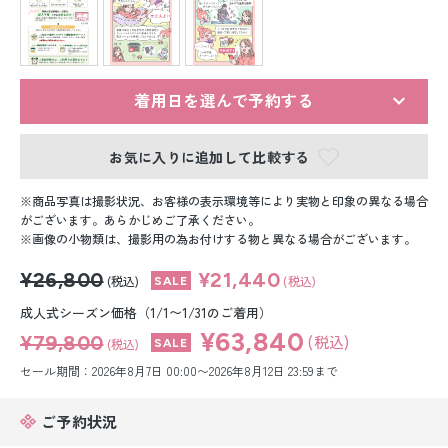
留袖レンタル
男性礼装レンタル
スーツレンタル
着用日を選んで予約する
色打掛&紋付袴レンタル
お気に入りに追加して比較する
白無垢&紋付袴レンタル
商品写真は撮影状況、お客様の表示環境等により実物と印象の異なる場合
がございます。あらかじめご了承ください。
画像の小物類は、撮影用の為お付けする物と異なる場合がございます。
引き振袖レンタル
¥26,800
¥21,440
(税込)
(税込)
小物販売品
成人式シーズン価格（1/1〜1/31のご着用）
¥63,840
¥79,800
(税込)
(税込)
セール期間：2026年8月7日 00:00〜2026年8月12日 23:59まで
ご予約状況